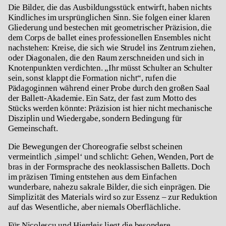
Die Bilder, die das Ausbildungsstück entwirft, haben nichts
Kindliches im ursprünglichen Sinn. Sie folgen einer klaren
Gliederung und bestechen mit geometrischer Präzision, die
dem
Corps de ballet
eines professionellen Ensembles nicht
nachstehen: Kreise, die sich wie Strudel ins Zentrum ziehen,
oder Diagonalen, die den Raum zerschneiden und sich in
Knotenpunkten verdichten. „Ihr müsst Schulter an Schulter
sein, sonst klappt die Formation nicht“, rufen die
Pädagoginnen während einer Probe durch den großen Saal
der Ballett-Akademie. Ein Satz, der fast zum Motto des
Stücks werden könnte: Präzision ist hier nicht mechanische
Disziplin und Wiedergabe, sondern Bedingung für
Gemeinschaft.
Die Bewegungen der Choreografie selbst scheinen
vermeintlich ‚simpel‘ und schlicht: Gehen, Wenden,
Port de
bras
in der Formsprache des neoklassischen Balletts. Doch
im präzisen Timing entstehen aus dem Einfachen
wunderbare, nahezu sakrale Bilder, die sich einprägen. Die
Simplizität des Materials wird so zur Essenz – zur Reduktion
auf das Wesentliche, aber niemals Oberflächliche.
Für Nicolescu und Hierdeis liegt die besondere