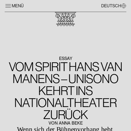
MENÜ
DEUTSCH
ESSAY
VOM SPIRIT HANS VAN
MANENS – UNISONO
KEHRT INS
NATIONALTHEATER
ZURÜCK
VON ANNA BEKE
Wenn sich der Bühnenvorhang hebt,