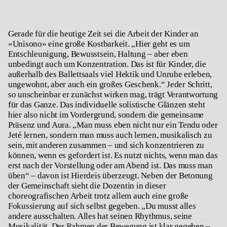
Gerade für die heutige Zeit sei die Arbeit der Kinder an
«
Unisono»
eine große Kostbarkeit. „Hier geht es um
Entschleunigung, Bewusstsein, Haltung – aber eben
unbedingt auch um Konzentration. Das ist für Kinder, die
außerhalb des Ballettsaals viel Hektik und Unruhe erleben,
ungewohnt, aber auch ein großes Geschenk.“ Jeder Schritt,
so unscheinbar er zunächst wirken mag, trägt Verantwortung
für das Ganze. Das individuelle solistische Glänzen steht
hier also nicht im Vordergrund, sondern die gemeinsame
Präsenz und Aura. „Man muss eben nicht nur ein
Tendu
oder
Jeté
lernen, sondern man muss auch lernen, musikalisch zu
sein, mit anderen zusammen – und sich konzentrieren zu
können, wenn es gefordert ist. Es nutzt nichts, wenn man das
erst nach der Vorstellung oder am Abend ist. Das muss man
üben“ – davon ist Hierdeis überzeugt. Neben der Betonung
der Gemeinschaft sieht die Dozentin in dieser
choreografischen Arbeit trotz allem auch eine große
Fokussierung auf sich selbst gegeben. „Du musst alles
andere ausschalten. Alles hat seinen Rhythmus, seine
Musikalität. Der Rahmen der Bewegung ist klar gegeben –