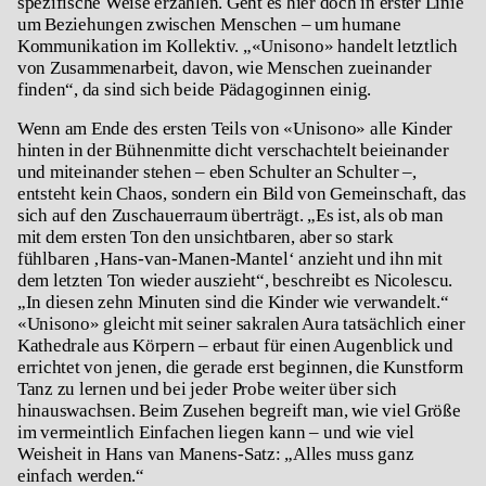
spezifische Weise erzählen. Geht es hier doch in erster Linie
um Beziehungen zwischen Menschen – um humane
Kommunikation im Kollektiv. „«
Unisono»
handelt letztlich
von Zusammenarbeit, davon, wie Menschen zueinander
finden“, da sind sich beide Pädagoginnen einig.
Wenn am Ende des ersten Teils von «
Unisono»
alle Kinder
hinten in der Bühnenmitte dicht verschachtelt beieinander
und miteinander stehen – eben Schulter an Schulter –,
entsteht kein Chaos, sondern ein Bild von Gemeinschaft, das
sich auf den Zuschauerraum überträgt. „Es ist, als ob man
mit dem ersten Ton den unsichtbaren, aber so stark
fühlbaren ‚Hans-van-Manen-Mantel‘ anzieht und ihn mit
dem letzten Ton wieder auszieht“, beschreibt es Nicolescu.
„In diesen zehn Minuten sind die Kinder wie verwandelt.“
«
Unisono»
gleicht mit seiner sakralen Aura tatsächlich einer
Kathedrale aus Körpern – erbaut für einen Augenblick und
errichtet von jenen, die gerade erst beginnen, die Kunstform
Tanz zu lernen und bei jeder Probe weiter über sich
hinauswachsen. Beim Zusehen begreift man, wie viel Größe
im vermeintlich Einfachen liegen kann – und wie viel
Weisheit in Hans van Manens-Satz: „Alles muss ganz
einfach werden.“