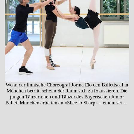
Wenn der finnische Choreograf Jorma Elo den Ballettsaal in
München betritt, scheint der Raum sich zu fokussieren. Die
jungen Tänzerinnen und Tänzer des Bayerischen Junior
Ballett München arbeiten an «Slice to Sharp» – einem seiner
bekanntesten und zugleich anspruchsvollsten Ballette. Das
Stück, 2006 für das New York City Ballet geschaffen, ist
schnell, filigran und präzise. Es verlangt Ausdauer,
Genauigkeit und ein unermüdliches Gespür für Rhythmus.
Für Tänzerinnen und Tänzer am Beginn ihrer Laufbahn ist