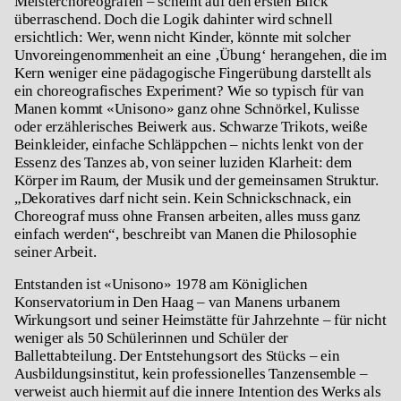
Meisterchoreografen – scheint auf den ersten Blick
überraschend. Doch die Logik dahinter wird schnell
ersichtlich: Wer, wenn nicht Kinder, könnte mit solcher
Unvoreingenommenheit an eine ‚Übung‘ herangehen, die im
Kern weniger eine pädagogische Fingerübung darstellt als
ein choreografisches Experiment? Wie so typisch für van
Manen kommt «
Unisono»
ganz ohne Schnörkel, Kulisse
oder erzählerisches Beiwerk aus. Schwarze Trikots, weiße
Beinkleider, einfache Schläppchen – nichts lenkt von der
Essenz des Tanzes ab, von seiner luziden Klarheit: dem
Körper im Raum, der Musik und der gemeinsamen Struktur.
„Dekoratives darf nicht sein. Kein Schnickschnack, ein
Choreograf muss ohne Fransen arbeiten, alles muss ganz
einfach werden“, beschreibt van Manen die Philosophie
seiner Arbeit.
Entstanden ist «
Unisono»
1978 am Königlichen
Konservatorium in Den Haag – van Manens urbanem
Wirkungsort und seiner Heimstätte für Jahrzehnte – für nicht
weniger als 50 Schülerinnen und Schüler der
Ballettabteilung. Der Entstehungsort des Stücks – ein
Ausbildungsinstitut, kein professionelles Tanzensemble –
verweist auch hiermit auf die innere Intention des Werks als