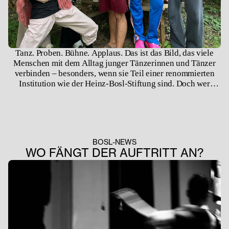
Tanz. Proben. Bühne. Applaus. Das ist das Bild, das viele
Menschen mit dem Alltag junger Tänzerinnen und Tänzer
verbinden – besonders, wenn sie Teil einer renommierten
Institution wie der Heinz-Bosl-Stiftung sind. Doch wer
denkt, dass sich unsere Arbeit ausschließlich im Ballettsaal
oder auf der Bühne abspielt, der irrt. Ein bedeutender Teil
unseres Engagements findet im Hintergrund statt – fernab
von Zuschauerrängen und Scheinwerfern, aber genauso
wichtig für die Entwicklung der jungen Menschen.
BOSL-NEWS
WO FÄNGT DER AUFTRITT AN?