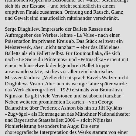
sich bis zur Ekstase – und bricht schließlich in einem
eruptiven Finale zusammen. Ordnung und Rausch, Glanz
und Gewalt sind unauflöslich miteinander verschränkt.
Serge Diaghilew, Impresario der Ballets Russes und
Auftraggeber des Werkes, lehnte «
La Valse»
nach einer
Präsentation im privaten Kreis ab. Das Stück sei zwar ein
Meisterwerk, aber „nicht tanzbar“ – eher das Bild eines
Balletts als ein Ballett selbst. Für Doumouliaka, die sich
nach «
Le
Sacre du Printemps»
und «
Petruschka»
erneut mit
einem Schlüsselwerk der legendären Balletttruppe
auseinandersetzte, ist dies vor allem ein historisches
Missverständnis: „Vielleicht entsprach Ravels Walzer nicht
Diaghilews Vision. Aber bereits wenige Jahre später wurde
das Werk choreografiert – 1929 erstmals von Bronislava
Nijinska. Es gibt viele Versionen und ist absolut tanzbar.“
Neben weiteren prominenten Lesarten – von George
Balanchine über Frederick Ashton bis hin zu Jiří Kyliáns
«
Zugvögel»
als Hommage an das Münchner Nationaltheater
und Bayerische Staatsballett 2009 – sticht Nijinskas
Pionierleistung besonders ins Auge: Die erste
choreografische Interpretation des Werks stammt von einer