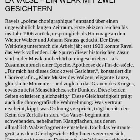
LA VALSE – EIN WERK MIT ZWEI
GESICHTERN
Ravels „poème chorégraphique“ entstand über einen
ungewöhnlich langen Zeitraum. Erste Skizzen reichen bis
ins Jahr 1906 zurück, ursprünglich als Hommage an den
Wiener Walzer und Johann Strauss gedacht. Der Erste
Weltkrieg unterbrach die Arbeit jäh; erst 1920 konnte Ravel
das Werk vollenden. Die Spuren dieser historischen Zäsur
sind in der Musik unüberhörbar eingeschrieben – als
Zusammenbruch einer Epoche, Apotheose des Fin-de-siècle.
„Für mich hat dieses Stück zwei Gesichter.“, konstatiert die
Choreografin. „Klare Muster des Walzers, elegante Tänze,
glückliche Momente – und zugleich das Grauen des Krieges,
etwas zutiefst Menschliches, sehr Dunkles. Diese beiden
Seiten existieren gleichzeitig.“ Diese Gleichzeitigkeit prägt
auch die choreografische Wahrnehmung: Was vertraut
erscheint, kippt, was Ordnung verspricht, trägt bereits den
Keim des Zerfalls in sich. «
La Valse»
beginnt mit
schwebenden, nebelhaften Klangflächen, aus denen
allmählich Walzerfragmente entstehen. Doch das Vertraute
gerät aus dem Gleichgewicht: Rhythmen verzerren sich,
Harmonien kippen ins Dissonante, der Walzer beschleunigt