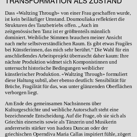
TRANSFORMATION ALS ZUSTAND
Dass «
Waltzing Through»
von einer Frau geschaffen wurde,
ist kein beiläufiger Umstand. Doumouliaka reflektiert die
Strukturen des Tanzbetriebs offen. „Auch im
zeitgenössischen Tanz ist er größtenteils männlich
dominiert. Weibliche Stimmen brauchen meiner Ansicht
nach mehr selbstverständlichen Raum. Es gibt etwas Fragiles
bei Künstlerinnen, das mich sehr berührt.“ Die Wahl für ein
anschließendes Arbeitsprojekt überrascht daher kaum: Ihre
nächste Produktion widmet sich Komponistinnen und
untersucht historische Bedingungen weiblicher
künstlerischer Produktion. «
Waltzing Through»
formuliert
diese Haltung subtil, aber ebenso deutlich: Sensibilität für
Brüche, Fragilität für das, was unter glänzenden Oberflächen
verborgen liegt.
Am Ende des gemeinsamen Nachsinnens über
Kulturgeschichte und weibliche Autorschaft steht eine
bezeichnende Entscheidung. Auf die Frage, ob sie sich als
Griechin einerseits sowie als Tänzerin und Musikerin
andererseits stärker von Isadora Duncan oder der
griechischen Operndiva Maria Callas inspiriert fühle, zögert