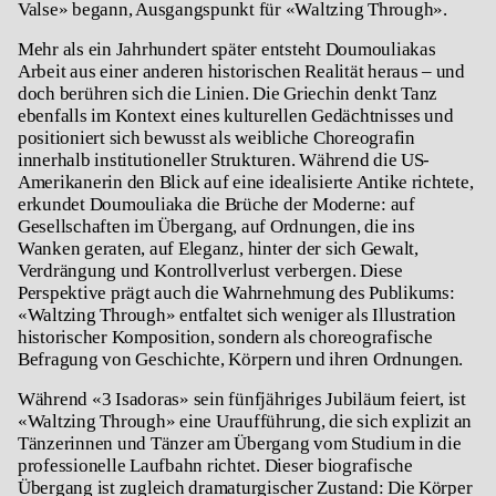
Valse»
begann, Ausgangspunkt für «
Waltzing Through»
.
Mehr als ein Jahrhundert später entsteht Doumouliakas
Arbeit aus einer anderen historischen Realität heraus – und
doch berühren sich die Linien. Die Griechin denkt Tanz
ebenfalls im Kontext eines kulturellen Gedächtnisses und
positioniert sich bewusst als weibliche Choreografin
innerhalb institutioneller Strukturen. Während die US-
Amerikanerin den Blick auf eine idealisierte Antike richtete,
erkundet Doumouliaka die Brüche der Moderne: auf
Gesellschaften im Übergang, auf Ordnungen, die ins
Wanken geraten, auf Eleganz, hinter der sich Gewalt,
Verdrängung und Kontrollverlust verbergen. Diese
Perspektive prägt auch die Wahrnehmung des Publikums:
«
Waltzing Through»
entfaltet sich weniger als Illustration
historischer Komposition, sondern als choreografische
Befragung von Geschichte, Körpern und ihren Ordnungen.
Während «
3 Isadoras»
sein fünfjähriges Jubiläum feiert, ist
«
Waltzing Through»
eine Uraufführung, die sich explizit an
Tänzerinnen und Tänzer am Übergang vom Studium in die
professionelle Laufbahn richtet. Dieser biografische
Übergang ist zugleich dramaturgischer Zustand: Die Körper