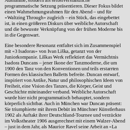
Ausnahme, sondern als selbstverständliche
programmatische Setzung präsentieren. Dieser Fokus bildet
einen Wahrnehmungsrahmen für den Abend – und für
«
Waltzing Through»
zugleich – ein Stück, das eingebettet
ist, in einen größeren Diskurs über weibliche Autorschaft
und die bewusste Verknüpfung von der frühen Moderne bis
in die Gegenwart.
Eine besondere Resonanz entfaltet sich im Zusammenspiel
mit «
3 Isadoras»
von
Ivan Liška, getanzt von der
Juniorkompanie. Liškas Werk reflektiert das Vermächtnis
Isadora Duncans – jener Ikone der Tanzmoderne, die um
1900 den Tanz von den Konventionen und teils erstarrten
Formen des klassischen Balletts befreite. Duncan entwarf,
inspiriert von Antike, Natur und philosophischen Ideen von
Freiheit, eine Vision des Tanzes, die Körper, Geist und
Geschichte miteinander verband. Weibliche Autorschaft
wurde hier nicht programmatisch behauptet, sondern
körperlich sichtbar. Auch in München war Duncan präsent:
Sie triumphierte mit ihrem Debüt im Münchner Künstlerhaus
1902 als Auftakt ihrer Deutschland-Tournee und verzückte
im Volkstheater 1906 ausgerechnet mit einem Walzer-Abend
– just in dem Jahr, als Maurice Ravel seine Arbeit an «
La