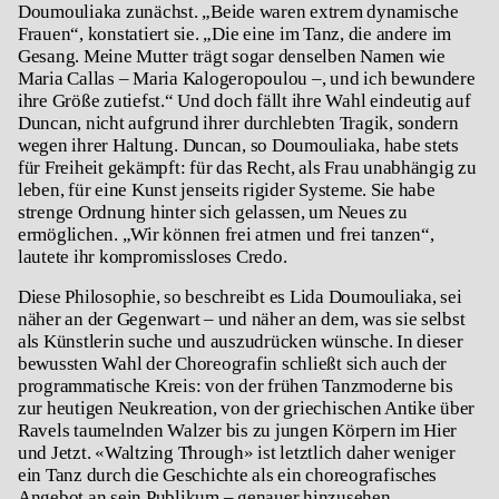
Doumouliaka zunächst. „Beide waren extrem dynamische
Frauen“, konstatiert sie. „Die eine im Tanz, die andere im
Gesang. Meine Mutter trägt sogar denselben Namen wie
Maria Callas – Maria Kalogeropoulou –, und ich bewundere
ihre Größe zutiefst.“ Und doch fällt ihre Wahl eindeutig auf
Duncan, nicht aufgrund ihrer durchlebten Tragik, sondern
wegen ihrer Haltung. Duncan, so Doumouliaka, habe stets
für Freiheit gekämpft: für das Recht, als Frau unabhängig zu
leben, für eine Kunst jenseits rigider Systeme. Sie habe
strenge Ordnung hinter sich gelassen, um Neues zu
ermöglichen. „Wir können frei atmen und frei tanzen“,
lautete ihr kompromissloses Credo.
Diese Philosophie, so beschreibt es Lida Doumouliaka, sei
näher an der Gegenwart – und näher an dem, was sie selbst
als Künstlerin suche und auszudrücken wünsche. In dieser
bewussten Wahl der Choreografin schließt sich auch der
programmatische Kreis: von der frühen Tanzmoderne bis
zur heutigen Neukreation, von der griechischen Antike über
Ravels taumelnden Walzer bis zu jungen Körpern im Hier
und Jetzt. «
Waltzing Through»
ist letztlich daher weniger
ein Tanz durch die Geschichte als ein choreografisches
Angebot an sein Publikum – genauer hinzusehen,