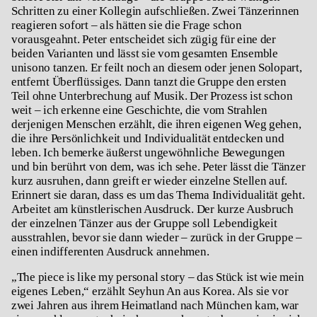
Schritten zu einer Kollegin aufschließen. Zwei Tänzerinnen
reagieren sofort – als hätten sie die Frage schon
vorausgeahnt. Peter entscheidet sich zügig für eine der
beiden Varianten und lässt sie vom gesamten Ensemble
unisono tanzen. Er feilt noch an diesem oder jenen Solopart,
entfernt Überflüssiges. Dann tanzt die Gruppe den ersten
Teil ohne Unterbrechung auf Musik. Der Prozess ist schon
weit – ich erkenne eine Geschichte, die vom Strahlen
derjenigen Menschen erzählt, die ihren eigenen Weg gehen,
die ihre Persönlichkeit und Individualität entdecken und
leben. Ich bemerke äußerst ungewöhnliche Bewegungen
und bin berührt von dem, was ich sehe. Peter lässt die Tänzer
kurz ausruhen, dann greift er wieder einzelne Stellen auf.
Erinnert sie daran, dass es um das Thema Individualität geht.
Arbeitet am künstlerischen Ausdruck. Der kurze Ausbruch
der einzelnen Tänzer aus der Gruppe soll Lebendigkeit
ausstrahlen, bevor sie dann wieder – zurück in der Gruppe –
einen indifferenten Ausdruck annehmen.
„The piece is like my personal story – das Stück ist wie mein
eigenes Leben,“ erzählt Seyhun An aus Korea. Als sie vor
zwei Jahren aus ihrem Heimatland nach München kam, war