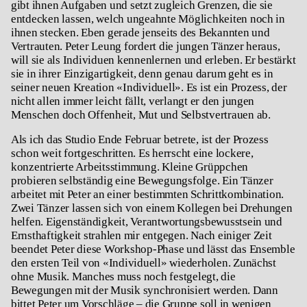
gibt ihnen Aufgaben und setzt zugleich Grenzen, die sie
entdecken lassen, welch ungeahnte Möglichkeiten noch in
ihnen stecken. Eben gerade jenseits des Bekannten und
Vertrauten. Peter Leung fordert die jungen Tänzer heraus,
will sie als Individuen kennenlernen und erleben. Er bestärkt
sie in ihrer Einzigartigkeit, denn genau darum geht es in
seiner neuen Kreation «Individuell». Es ist ein Prozess, der
nicht allen immer leicht fällt, verlangt er den jungen
Menschen doch Offenheit, Mut und Selbstvertrauen ab.
Als ich das Studio Ende Februar betrete, ist der Prozess
schon weit fortgeschritten. Es herrscht eine lockere,
konzentrierte Arbeitsstimmung. Kleine Grüppchen
probieren selbständig eine Bewegungsfolge. Ein Tänzer
arbeitet mit Peter an einer bestimmten Schrittkombination.
Zwei Tänzer lassen sich von einem Kollegen bei Drehungen
helfen. Eigenständigkeit, Verantwortungsbewusstsein und
Ernsthaftigkeit strahlen mir entgegen. Nach einiger Zeit
beendet Peter diese Workshop-Phase und lässt das Ensemble
den ersten Teil von «Individuell» wiederholen. Zunächst
ohne Musik. Manches muss noch festgelegt, die
Bewegungen mit der Musik synchronisiert werden. Dann
bittet Peter um Vorschläge – die Gruppe soll in wenigen