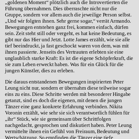
„goldenen Moment“ plötzlich auch die Introvertierten die
Führung übernahmen. Dies überraschte nicht nur die
Gruppe, sondern vor allem auch die jeweilige Person selbst.
„Und wir folgten ihnen. Sehr gerne sogar,“ verrät Armando.
Bewegungen entstehen ganz frei, kommen einfach, dürfen
sein. Zeit steht still oder vergeht, es hat keine Bedeutung, es
gibt nur das Hier und Jetzt. Lotte James erzählt, wie sie alle
tief beeindruckt, ja fast geschockt waren von dem, was mit
ihnen passierte. Jenseits des Vertrauten erlebten sie eine
unglaublich starke Kraft: Es ist die eigene Schöpferkraft, die
sie zum Leben erweckt haben. Was für ein Glück für die
jungen Künstler, dies zu erleben.
Die daraus entstandenen Bewegungen inspirierten Peter
Leung nicht nur, sondern er übernahm diese teilweise sogar
eins zu eins. Diese Schritte werden mit besonderer Hingabe
getanzt, sind es doch die eigenen, mit denen die jungen
Tänzer eine ganz konkrete Erfahrung verbinden. Nikita
Voronin erzählt, wie sehr sie sich verantwortlich fühlen für
„ihr“ Stück, wie sie gemeinsam über Schrittfolgen
nachgedacht, gesprochen und diskutiert haben. Peter Leung
vermittelte ihnen ein Gefühl von Freiraum, Bedeutung und
Wertschätzung. So empfinden die Tänzer eine tiefe