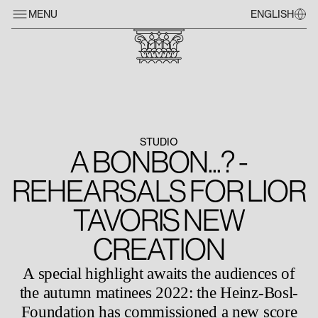
MENU
ENGLISH
STUDIO
A BONBON...? -
REHEARSALS FOR LIOR
TAVORIS NEW
CREATION
A special highlight awaits the audiences of
the autumn matinees 2022: the Heinz-Bosl-
Foundation has commissioned a new score