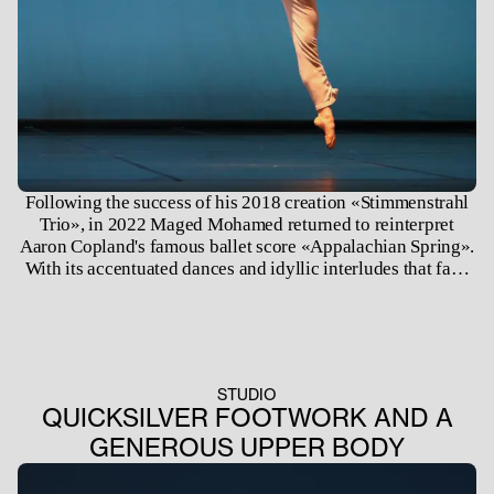
Following the success of his 2018 creation «Stimmenstrahl
Trio», in 2022 Maged Mohamed returned to reinterpret
Aaron Copland's famous ballet score «Appalachian Spring».
With its accentuated dances and idyllic interludes that fade
into nocturnal slumber, «Appalachian Spring» is an
inspiring musical springboard to showcase the diversity of
the current generation of the junior company.
STUDIO
QUICKSILVER FOOTWORK AND A
GENEROUS UPPER BODY