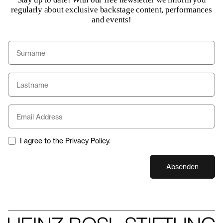
Durchhaltevermögen. Im Boxen und im Tanz treten
regularly about exclusive backstage content, performances
Künstlerinnen und Künstler der Präzision und
and events!
Körperbeherrschung an. Beide erreichen den Gipfel des
menschlichen Könnens und sind darin geschult, in
Sekundenbruchteilen Entscheidungen der Wahrnehmung
und Reaktion zu treffen. Die Brutalität des Balletts wird oft
übersehen und die Anmut des Boxens entgeht vielen.
Zusammen können sich beide Disziplinen gegenseitig neu
gestalten. Ein Projekt im Rahmen des 50. Jubiläums der
Olympischen Spiele München 1972 - Festival des Spiels, des
Sports und der Kunst. Gefördert durch das Kulturreferat der
Landeshauptstadt München.
I agree to the Privacy Policy.
Absenden