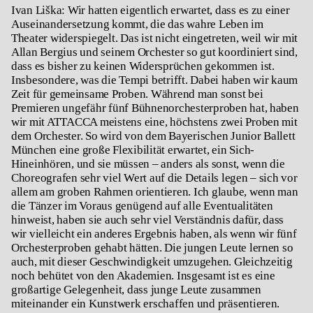
Ivan Liška: Wir hatten eigentlich erwartet, dass es zu einer
Auseinandersetzung kommt, die das wahre Leben im
Theater widerspiegelt. Das ist nicht eingetreten, weil wir mit
Allan Bergius und seinem Orchester so gut koordiniert sind,
dass es bisher zu keinen Widersprüchen gekommen ist.
Insbesondere, was die Tempi betrifft. Dabei haben wir kaum
Zeit für gemeinsame Proben. Während man sonst bei
Premieren ungefähr fünf Bühnenorchesterproben hat, haben
wir mit ATTACCA meistens eine, höchstens zwei Proben mit
dem Orchester. So wird von dem Bayerischen Junior Ballett
München eine große Flexibilität erwartet, ein Sich-
Hineinhören, und sie müssen – anders als sonst, wenn die
Choreografen sehr viel Wert auf die Details legen – sich vor
allem am groben Rahmen orientieren. Ich glaube, wenn man
die Tänzer im Voraus genügend auf alle Eventualitäten
hinweist, haben sie auch sehr viel Verständnis dafür, dass
wir vielleicht ein anderes Ergebnis haben, als wenn wir fünf
Orchesterproben gehabt hätten. Die jungen Leute lernen so
auch, mit dieser Geschwindigkeit umzugehen. Gleichzeitig
noch behütet von den Akademien. Insgesamt ist es eine
großartige Gelegenheit, dass junge Leute zusammen
miteinander ein Kunstwerk erschaffen und präsentieren.