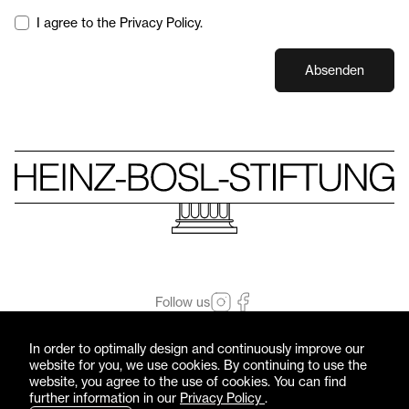
I agree to the Privacy Policy.
Absenden
Follow us
© Heinz-Bosl-Stiftung 2026 — All rights reserved
In order to optimally design and continuously improve our
Imprint
Privacy Policy
website for you, we use cookies. By continuing to use the
website, you agree to the use of cookies. You can find
further information in our
Privacy Policy
.