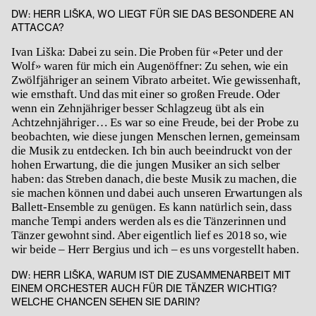
DW: HERR LIŠKA, WO LIEGT FÜR SIE DAS BESONDERE AN
ATTACCA?
Ivan Liška: Dabei zu sein. Die Proben für «Peter und der
Wolf» waren für mich ein Augenöffner: Zu sehen, wie ein
Zwölfjähriger an seinem Vibrato arbeitet. Wie gewissenhaft,
wie ernsthaft. Und das mit einer so großen Freude. Oder
wenn ein Zehnjähriger besser Schlagzeug übt als ein
Achtzehnjähriger… Es war so eine Freude, bei der Probe zu
beobachten, wie diese jungen Menschen lernen, gemeinsam
die Musik zu entdecken. Ich bin auch beeindruckt von der
hohen Erwartung, die die jungen Musiker an sich selber
haben: das Streben danach, die beste Musik zu machen, die
sie machen können und dabei auch unseren Erwartungen als
Ballett-Ensemble zu genügen. Es kann natürlich sein, dass
manche Tempi anders werden als es die Tänzerinnen und
Tänzer gewohnt sind. Aber eigentlich lief es 2018 so, wie
wir beide – Herr Bergius und ich – es uns vorgestellt haben.
DW: HERR LIŠKA, WARUM IST DIE ZUSAMMENARBEIT MIT
EINEM ORCHESTER AUCH FÜR DIE TÄNZER WICHTIG?
WELCHE CHANCEN SEHEN SIE DARIN?