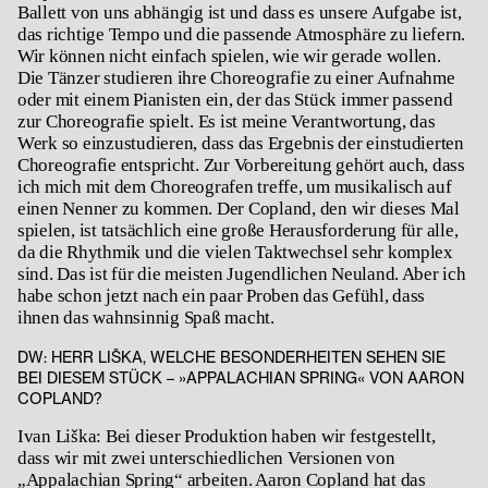
Ballett von uns abhängig ist und dass es unsere Aufgabe ist,
das richtige Tempo und die passende Atmosphäre zu liefern.
Wir können nicht einfach spielen, wie wir gerade wollen.
Die Tänzer studieren ihre Choreografie zu einer Aufnahme
oder mit einem Pianisten ein, der das Stück immer passend
zur Choreografie spielt. Es ist meine Verantwortung, das
Werk so einzustudieren, dass das Ergebnis der einstudierten
Choreografie entspricht. Zur Vorbereitung gehört auch, dass
ich mich mit dem Choreografen treffe, um musikalisch auf
einen Nenner zu kommen. Der Copland, den wir dieses Mal
spielen, ist tatsächlich eine große Herausforderung für alle,
da die Rhythmik und die vielen Taktwechsel sehr komplex
sind. Das ist für die meisten Jugendlichen Neuland. Aber ich
habe schon jetzt nach ein paar Proben das Gefühl, dass
ihnen das wahnsinnig Spaß macht.
DW: HERR LIŠKA, WELCHE BESONDERHEITEN SEHEN SIE
BEI DIESEM STÜCK – »APPALACHIAN SPRING« VON AARON
COPLAND?
Ivan Liška: Bei dieser Produktion haben wir festgestellt,
dass wir mit zwei unterschiedlichen Versionen von
„Appalachian Spring“ arbeiten. Aaron Copland hat das