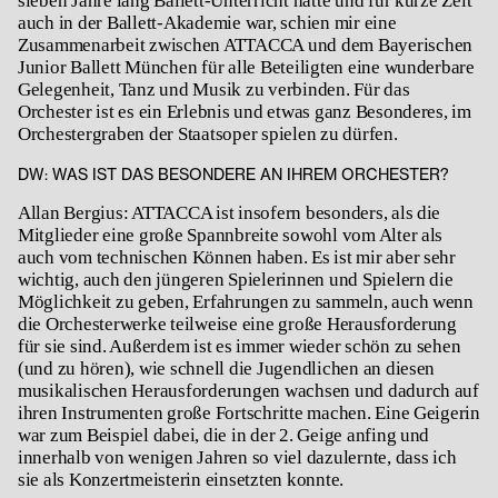
sieben Jahre lang Ballett-Unterricht hatte und für kurze Zeit
auch in der Ballett-Akademie war, schien mir eine
Zusammenarbeit zwischen ATTACCA und dem Bayerischen
Junior Ballett München für alle Beteiligten eine wunderbare
Gelegenheit, Tanz und Musik zu verbinden. Für das
Orchester ist es ein Erlebnis und etwas ganz Besonderes, im
Orchestergraben der Staatsoper spielen zu dürfen.
DW: WAS IST DAS BESONDERE AN IHREM ORCHESTER?
Allan Bergius: ATTACCA ist insofern besonders, als die
Mitglieder eine große Spannbreite sowohl vom Alter als
auch vom technischen Können haben. Es ist mir aber sehr
wichtig, auch den jüngeren Spielerinnen und Spielern die
Möglichkeit zu geben, Erfahrungen zu sammeln, auch wenn
die Orchesterwerke teilweise eine große Herausforderung
für sie sind. Außerdem ist es immer wieder schön zu sehen
(und zu hören), wie schnell die Jugendlichen an diesen
musikalischen Herausforderungen wachsen und dadurch auf
ihren Instrumenten große Fortschritte machen. Eine Geigerin
war zum Beispiel dabei, die in der 2. Geige anfing und
innerhalb von wenigen Jahren so viel dazulernte, dass ich
sie als Konzertmeisterin einsetzten konnte.