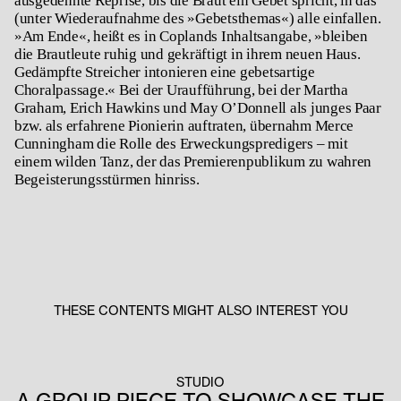
ausgedehnte Reprise, bis die Braut ein Gebet spricht, in das
(unter Wiederaufnahme des »Gebetsthemas«) alle einfallen.
»Am Ende«, heißt es in Coplands Inhaltsangabe, »bleiben
die Brautleute ruhig und gekräftigt in ihrem neuen Haus.
Gedämpfte Streicher intonieren eine gebetsartige
Choralpassage.« Bei der Uraufführung, bei der Martha
Graham, Erich Hawkins und May O’Donnell als junges Paar
bzw. als erfahrene Pionierin auftraten, übernahm Merce
Cunningham die Rolle des Erweckungspredigers – mit
einem wilden Tanz, der das Premierenpublikum zu wahren
Begeisterungsstürmen hinriss.
THESE CONTENTS MIGHT ALSO INTEREST YOU
STUDIO