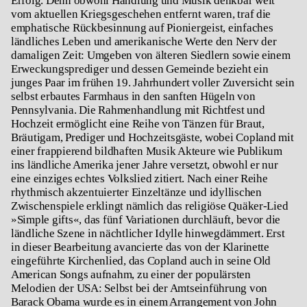
Erfolg. Denn obwohl Handlung und Musik denkbar weit
vom aktuellen Kriegsgeschehen entfernt waren, traf die
emphatische Rückbesinnung auf Pioniergeist, einfaches
ländliches Leben und amerikanische Werte den Nerv der
damaligen Zeit: Umgeben von älteren Siedlern sowie einem
Erweckungsprediger und dessen Gemeinde bezieht ein
junges Paar im frühen 19. Jahrhundert voller Zuversicht sein
selbst erbautes Farmhaus in den sanften Hügeln von
Pennsylvania. Die Rahmenhandlung mit Richtfest und
Hochzeit ermöglicht eine Reihe von Tänzen für Braut,
Bräutigam, Prediger und Hochzeitsgäste, wobei Copland mit
einer frappierend bildhaften Musik Akteure wie Publikum
ins ländliche Amerika jener Jahre versetzt, obwohl er nur
eine einziges echtes Volkslied zitiert. Nach einer Reihe
rhythmisch akzentuierter Einzeltänze und idyllischen
Zwischenspiele erklingt nämlich das religiöse Quäker-Lied
»Simple gifts«, das fünf Variationen durchläuft, bevor die
ländliche Szene in nächtlicher Idylle hinwegdämmert. Erst
in dieser Bearbeitung avancierte das von der Klarinette
eingeführte Kirchenlied, das Copland auch in seine Old
American Songs aufnahm, zu einer der populärsten
Melodien der USA: Selbst bei der Amtseinführung von
Barack Obama wurde es in einem Arrangement von John