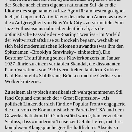
der Suche nach einem eigenen nationalen Stil, da er die
Idiome des sogenannten »Jazz Age« für am besten geeignet
hielt, »Tempo und Aktivitäten« des urbanen Amerikas sowie
die »Aufgeregtheit von New York City« zu vermitteln. Sein
Jazz-Enthusiasmus nahm aber deutlich ab, als die
optimistische Fassade der »Roaring Twenties« im Vorfeld
der Weltwirtschaftskrise zu bröckeln begann, weshalb er
sich bald modernistischen Idiomen zuwandte (was ihm den
Spitznamen »Brooklyn Stravinsky« einbrachte). Die
Bostoner Uraufführung seines Klavierkonzerts im Januar
1927 führte zu einem veritablen Skandal, die dissonanten
Piano Variations von 1930 vermittelten laut dem Kritiker
Paul Rosenfeld »Stahlkräne, Brücken und die Gerüste von
Wolkenkratzern«.
Zu seinem als typisch amerikanisch wahrgenommenen Stil
fand Copland erst nach der »Great Depression«. Als
politisch Linker, der sich für die »Popular Front« engagierte,
die u. a. von der Kommunistischen Partei der USA und dem
Gewerkschaftsbund CIO unterstützt wurde, kam er zu dem
Schluss, dass »moderne« Tonsetzer Gefahr liefen, mit ihrer
komplexen Klangsprache gesellschaftlich ins Abseits zu