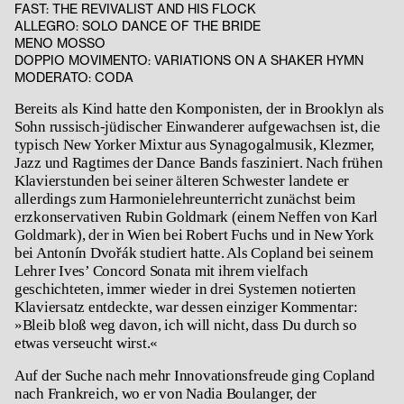
FAST: THE REVIVALIST AND HIS FLOCK
ALLEGRO: SOLO DANCE OF THE BRIDE
MENO MOSSO
DOPPIO MOVIMENTO: VARIATIONS ON A SHAKER HYMN
MODERATO: CODA
Bereits als Kind hatte den Komponisten, der in Brooklyn als
Sohn russisch-jüdischer Einwanderer aufgewachsen ist, die
typisch New Yorker Mixtur aus Synagogalmusik, Klezmer,
Jazz und Ragtimes der Dance Bands fasziniert. Nach frühen
Klavierstunden bei seiner älteren Schwester landete er
allerdings zum Harmonielehreunterricht zunächst beim
erzkonservativen Rubin Goldmark (einem Neffen von Karl
Goldmark), der in Wien bei Robert Fuchs und in New York
bei Antonín Dvořák studiert hatte. Als Copland bei seinem
Lehrer Ives’ Concord Sonata mit ihrem vielfach
geschichteten, immer wieder in drei Systemen notierten
Klaviersatz entdeckte, war dessen einziger Kommentar:
»Bleib bloß weg davon, ich will nicht, dass Du durch so
etwas verseucht wirst.«
Auf der Suche nach mehr Innovationsfreude ging Copland
nach Frankreich, wo er von Nadia Boulanger, der