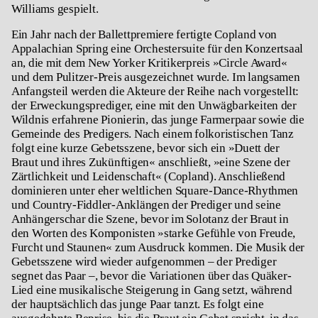
Williams gespielt.
Ein Jahr nach der Ballettpremiere fertigte Copland von
Appalachian Spring eine Orchestersuite für den Konzertsaal
an, die mit dem New Yorker Kritikerpreis »Circle Award«
und dem Pulitzer-Preis ausgezeichnet wurde. Im langsamen
Anfangsteil werden die Akteure der Reihe nach vorgestellt:
der Erweckungsprediger, eine mit den Unwägbarkeiten der
Wildnis erfahrene Pionierin, das junge Farmerpaar sowie die
Gemeinde des Predigers. Nach einem folkoristischen Tanz
folgt eine kurze Gebetsszene, bevor sich ein »Duett der
Braut und ihres Zukünftigen« anschließt, »eine Szene der
Zärtlichkeit und Leidenschaft« (Copland). Anschließend
dominieren unter eher weltlichen Square-Dance-Rhythmen
und Country-Fiddler-Anklängen der Prediger und seine
Anhängerschar die Szene, bevor im Solotanz der Braut in
den Worten des Komponisten »starke Gefühle von Freude,
Furcht und Staunen« zum Ausdruck kommen. Die Musik der
Gebetsszene wird wieder aufgenommen – der Prediger
segnet das Paar –, bevor die Variationen über das Quäker-
Lied eine musikalische Steigerung in Gang setzt, während
der hauptsächlich das junge Paar tanzt. Es folgt eine