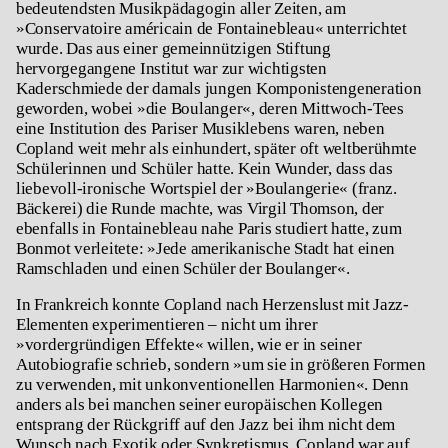
bedeutendsten Musikpädagogin aller Zeiten, am
»Conservatoire américain de Fontainebleau« unterrichtet
wurde. Das aus einer gemeinnützigen Stiftung
hervorgegangene Institut war zur wichtigsten
Kaderschmiede der damals jungen Komponistengeneration
geworden, wobei »die Boulanger«, deren Mittwoch-Tees
eine Institution des Pariser Musiklebens waren, neben
Copland weit mehr als einhundert, später oft weltberühmte
Schülerinnen und Schüler hatte. Kein Wunder, dass das
liebevoll-ironische Wortspiel der »Boulangerie« (franz.
Bäckerei) die Runde machte, was Virgil Thomson, der
ebenfalls in Fontainebleau nahe Paris studiert hatte, zum
Bonmot verleitete: »Jede amerikanische Stadt hat einen
Ramschladen und einen Schüler der Boulanger«.
In Frankreich konnte Copland nach Herzenslust mit Jazz-
Elementen experimentieren – nicht um ihrer
»vordergründigen Effekte« willen, wie er in seiner
Autobiografie schrieb, sondern »um sie in größeren Formen
zu verwenden, mit unkonventionellen Harmonien«. Denn
anders als bei manchen seiner europäischen Kollegen
entsprang der Rückgriff auf den Jazz bei ihm nicht dem
Wunsch nach Exotik oder Synkretismus. Copland war auf