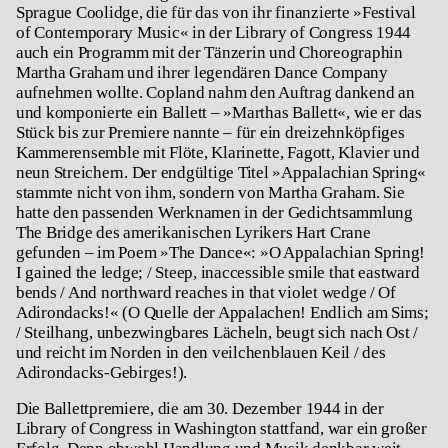
Sprague Coolidge, die für das von ihr finanzierte »Festival
of Contemporary Music« in der Library of Congress 1944
auch ein Programm mit der Tänzerin und Choreographin
Martha Graham und ihrer legendären Dance Company
aufnehmen wollte. Copland nahm den Auftrag dankend an
und komponierte ein Ballett – »Marthas Ballett«, wie er das
Stück bis zur Premiere nannte – für ein dreizehnköpfiges
Kammerensemble mit Flöte, Klarinette, Fagott, Klavier und
neun Streichern. Der endgültige Titel »Appalachian Spring«
stammte nicht von ihm, sondern von Martha Graham. Sie
hatte den passenden Werknamen in der Gedichtsammlung
The Bridge des amerikanischen Lyrikers Hart Crane
gefunden – im Poem »The Dance«: »O Appalachian Spring!
I gained the ledge; / Steep, inaccessible smile that eastward
bends / And northward reaches in that violet wedge / Of
Adirondacks!« (O Quelle der Appalachen! Endlich am Sims;
/ Steilhang, unbezwingbares Lächeln, beugt sich nach Ost /
und reicht im Norden in den veilchenblauen Keil / des
Adirondacks-Gebirges!).
Die Ballettpremiere, die am 30. Dezember 1944 in der
Library of Congress in Washington stattfand, war ein großer