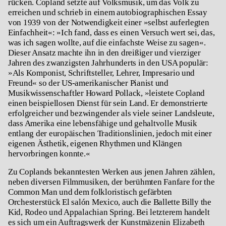
rücken. Copland setzte auf Volksmusik, um das Volk zu
erreichen und schrieb in einem autobiographischen Essay
von 1939 von der Notwendigkeit einer »selbst auferlegten
Einfachheit«: »Ich fand, dass es einen Versuch wert sei, das,
was ich sagen wollte, auf die einfachste Weise zu sagen«.
Dieser Ansatz machte ihn in den dreißiger und vierziger
Jahren des zwanzigsten Jahrhunderts in den USA populär:
»Als Komponist, Schriftsteller, Lehrer, Impresario und
Freund« so der US-amerikanischer Pianist und
Musikwissenschaftler Howard Pollack, »leistete Copland
einen beispiellosen Dienst für sein Land. Er demonstrierte
erfolgreicher und bezwingender als viele seiner Landsleute,
dass Amerika eine lebensfähige und gehaltvolle Musik
entlang der europäischen Traditionslinien, jedoch mit einer
eigenen Ästhetik, eigenen Rhythmen und Klängen
hervorbringen konnte.«
Zu Coplands bekanntesten Werken aus jenen Jahren zählen,
neben diversen Filmmusiken, der berühmten Fanfare for the
Common Man und dem folkloristisch gefärbten
Orchesterstück El salón Mexico, auch die Ballette Billy the
Kid, Rodeo und Appalachian Spring. Bei letzterem handelt
es sich um ein Auftragswerk der Kunstmäzenin Elizabeth