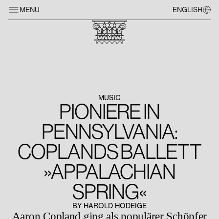
MENU
ENGLISH
MUSIC
PIONIERE IN
PENNSYLVANIA:
COPLANDS BALLETT
»APPALACHIAN
SPRING«
BY HAROLD HODEIGE
Aaron Copland ging als populärer Schöpfer