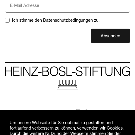
Ich stimme den Datenschutzbedingungen zu.
Absenden
Folgen Sie uns
© Heinz-Bosl-Stiftung 2026 — Alle Rechte vorbehalten
Um unsere Webseite für Sie optimal zu gestalten und
fortlaufend verbessern zu können, verwenden wir Cookies.
Impressum
Datenschutzerklärung
Durch die weitere Nutzung der Webseite stimmen Sie der