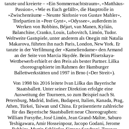
tanzte und kreierte – »Ein Sommernachtstraum«, »Matthäus-
Passion«, »Wie es Euch gefällt«, die Hauptrolle in
»Zwischenräume – Neunte Sinfonie von Gustav Mahler«,
Titelpartien in »Peer Gynt«, »Odyssee«, außerdem in
Werken von Robbins, Béjart, van Manen, Kylián,
Balanchine, Cranko, Louis, Lubovitch, Limón, Tudor.
Weltweite Gastspiele, unter anderem als Onegin mit Natalia
Makarova, führten ihn nach Paris, London, New York. Er
tanzte in der Verfilmung der »Kameliendame« den Armand
an der Seite von Marcia Haydée. Beim Plisetskaya-
Wettbewerb erhielt er den Preis als bester Partner. Liška
choreographierte im Rahmen der Hamburger
Ballettwerkstätten und 1997 in Brno (»Der Streit«).
Von 1998 bis 2016 leitete Ivan Liška das Bayerische
Staatsballett. Unter seiner Direktion erfolgte eine
Ausweitung der Tourneen, so zum Beispiel nach St.
Petersburg, Madrid, Indien, Budapest, Italien, Kanada, Prag,
Athen, Türkei, Taiwan und China. Er präsentierte zahlreiche
für das Bayerische Staatsballett neue Choreographen:
William Forsythe, José Limón, Jean Grand-Maître, Saburo
Teshigawara, Amir Hosseinpour, Jacopo Godani, Jerome