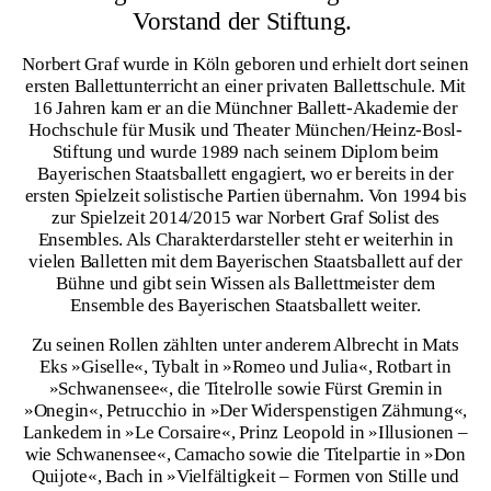
Vorstand der Stiftung.
Norbert Graf wurde in Köln geboren und erhielt dort seinen
ersten Ballettunterricht an einer privaten Ballettschule. Mit
16 Jahren kam er an die Münchner Ballett-Akademie der
Hochschule für Musik und Theater München/Heinz-Bosl-
Stiftung und wurde 1989 nach seinem Diplom beim
Bayerischen Staatsballett engagiert, wo er bereits in der
ersten Spielzeit solistische Partien übernahm. Von 1994 bis
zur Spielzeit 2014/2015 war Norbert Graf Solist des
Ensembles. Als Charakterdarsteller steht er weiterhin in
vielen Balletten mit dem Bayerischen Staatsballett auf der
Bühne und gibt sein Wissen als Ballettmeister dem
Ensemble des Bayerischen Staatsballett weiter.
Zu seinen Rollen zählten unter anderem Albrecht in Mats
Eks »Giselle«, Tybalt in »Romeo und Julia«, Rotbart in
»Schwanensee«, die Titelrolle sowie Fürst Gremin in
»Onegin«, Petrucchio in »Der Widerspenstigen Zähmung«,
Lankedem in »Le Corsaire«, Prinz Leopold in »Illusionen –
wie Schwanensee«, Camacho sowie die Titelpartie in »Don
Quijote«, Bach in »Vielfältigkeit – Formen von Stille und