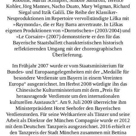
Robbins, Martin Schläpfer, Simone Sandroni, Terence
Kohler, Jörg Mannes, Nacho Duato, Mary Wigman, Richard
Siegal und Itzik Galili. Die Reihe der Klassiker-
Neuproduktionen im Repertoire vervollständigte Liška mit
»Raymonda«, die er Ray Barra anvertraute. In Liškas
eigenen Produktionen von »Dornröschen« (2003/2004) und
»Le Corsaire« (2007) demonstrierte er den für das
Bayerische Staatsballett charakteristischen historisch
reflektierenden Umgang mit der choreographischen
Überlieferung.
Im Frühjahr 2007 wurde er vom Staatsministerium für
Bundes- und Europaangelegenheiten mit der „Medaille für
besondere Verdienste um Bayern in einem Vereinten
Europa“ ausgezeichnet. Im Herbst 2008 würdigte ihn das
Chinesische Kulturministerium mit dem „Preis für
herausragende Verdienste um den internationalen
kulturellen Austausch“. Am 9. Juli 2009 überreichte ihm
Ministerpräsident Horst Seehofer den Bayerischen
Verdienstorden. Für seine Weltkarriere als Tänzer und seine
Arbeit als Direktor der München Compagnie wurde er 2012
mit dem Deutschen Tanzpreis ausgezeichnet. 2016 erhielt er
den Tanzpreis der Stadt München zusammen mit Bettina