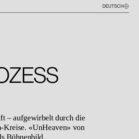
DEUTSCH
ROZESS
t – aufgewirbelt durch die
n-Kreise. «UnHeaven» von
ls Bühnenbild.