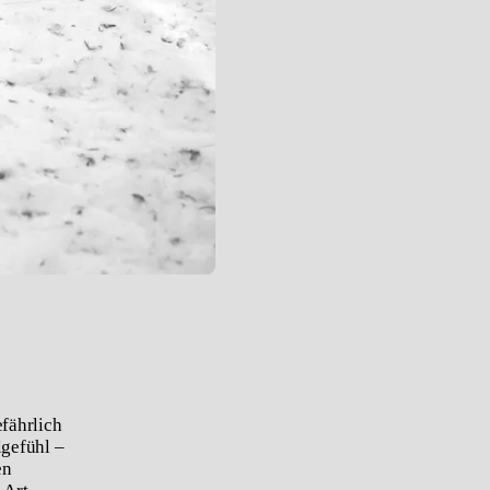
efährlich
gefühl –
en