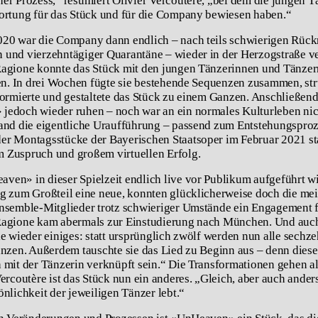
er Prozess,“ resümiert Olivier Vercoutère, „bei dem die jungen T
ortung für das Stück und für die Company bewiesen haben.“
20 war die Company dann endlich – nach teils schwierigen Rück
und vierzehntägiger Quarantäne – wieder in der Herzogstraße ve
agione konnte das Stück mit den jungen Tänzerinnen und Tänzer
ren. In drei Wochen fügte sie bestehende Sequenzen zusammen, str
formierte und gestaltete das Stück zu einem Ganzen. Anschließen
edoch wieder ruhen – noch war an ein normales Kulturleben nic
and die eigentliche Uraufführung – passend zum Entstehungsproze
r Montagsstücke der Bayerischen Staatsoper im Februar 2021 sta
 Zuspruch und großem virtuellen Erfolg.
en» in dieser Spielzeit endlich live vor Publikum aufgeführt wi
g zum Großteil eine neue, konnten glücklicherweise doch die mei
nsemble-Mitglieder trotz schwieriger Umstände ein Engagement 
Ragione kam abermals zur Einstudierung nach München. Und auch
ie wieder einiges: statt ursprünglich zwölf werden nun alle sechz
anzen. Außerdem tauschte sie das Lied zu Beginn aus – denn diese
 mit der Tänzerin verknüpft sein.“ Die Transformationen gehen al
ercoutère ist das Stück nun ein anderes. „Gleich, aber auch anders
önlichkeit der jeweiligen Tänzer lebt.“