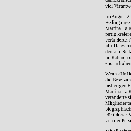
demokratisch
viel Verantw
Im August 20
Bedingungen 
Martina La R
fertig kreie
veränderte, 
«UnHeaven» j
denken. So f
im Rahmen de
enorm hohem
Wenn «UnHeav
die Besetzun
bisherigen E
Martina La 
veränderte s
Mitglieder t
biographisch
Für Olivier V
von der Pers