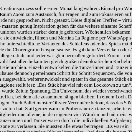
 Kreationsprozess sollte einen Monat lang währen. Einmal pro Wo
e Raum Zoom zum Austausch, für Fragen und zum Fokussieren auf 
de nur gesprochen. Nicht getanzt. Diese digitalen Treffen – virtu
 mussten genug Inspiration geben für das weitere einsame Schaff
Junioren wurden stärker denn je gefordert. Wöchentlich bekamen 
e sie entwickeln, filmen und Martina La Ragione per WhatsApp 
hn unterschiedliche Varianten des Schlafens oder des Spiels mit
rte die Choreografin beispielsweise. Es gab kein Verstecken ode
ollegen. Jede und jeder war gleichermaßen gefordert. Zoom – mit
ohl fast allen bekannten gleich großen demokratischen Kacheln 
t Hierarchien. Einzeln entwickelten die Tänzerinnen und Tänzer i
uhause dennoch gemeinsam Schritt für Schritt Sequenzen, die von
 ausgewählt, weiterentwickelt und später in das gesamte Stück 
agione stellt fest: „Das Stück hat viel mit dem Lockdown zu tun“
wurde Zeit in Spannung. Ein Universum, das wieder verschwinde
treffen, bei dem alle zusammen hängen bleiben. In einem Loch. D
ngen. Auch Ballettmeister Olivier Vercoutère betont, dass das Stüc
 zu tun hat: Statt gemeinsam im Probenraum zu tanzen, arbeiteten
glieder nun alleine, in den eigenen vier Wänden und mit meist 
Tänzerinnen und Tänzer waren durch die individuellen Aufgaben
zone zu verlassen. Sie mussten alle etwas beitragen. „Es war ein