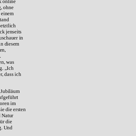
k online
g, ohne
n einem
stand
etztlich
ck jenseits
uschauer in
in diesem
en,
.
en, was
g. „Ich
r, dass ich
 Jubiläum
ufgeführt
ioren im
e die ersten
d Natur
ür die
g. Und