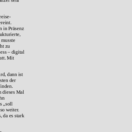
änzer sehr
reise-
reint.
n in Präsenz
ukturierte,
d musste
ht zu
ss – digital
tt. Mit
rd, dann ist
sten der
finden.
 dieses Mal
ehn
s „soll
so weiter.
, da es stark