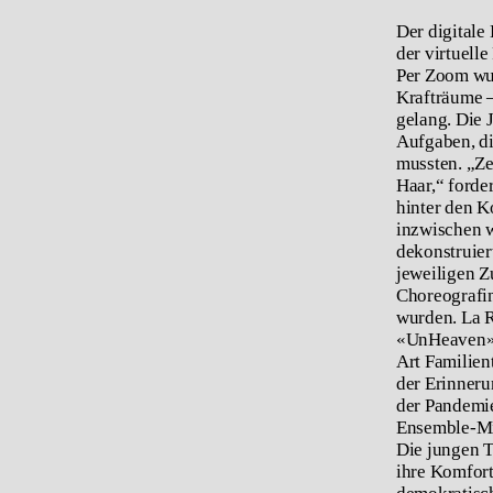
Der digitale
der virtuell
Per Zoom wur
Krafträume –
gelang. Die 
Aufgaben, di
mussten. „Ze
Haar,“ forde
hinter den K
inzwischen w
dekonstruier
jeweiligen Z
Choreografin
wurden. La R
«UnHeaven» 
Art Familien
der Erinneru
der Pandemie
Ensemble-Mit
Die jungen 
ihre Komfort