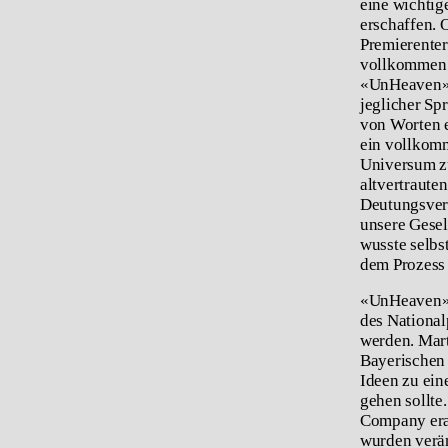
eine wichtig
erschaffen. 
Premierenter
vollkommen 
«UnHeaven» a
jeglicher Spr
von Worten e
ein vollkomm
Universum zu
altvertraute
Deutungsvers
unsere Gesel
wusste selbs
dem Prozess 
«UnHeaven» 
des National
werden. Mart
Bayerischen 
Ideen zu ein
gehen sollte.
Company erar
wurden verän