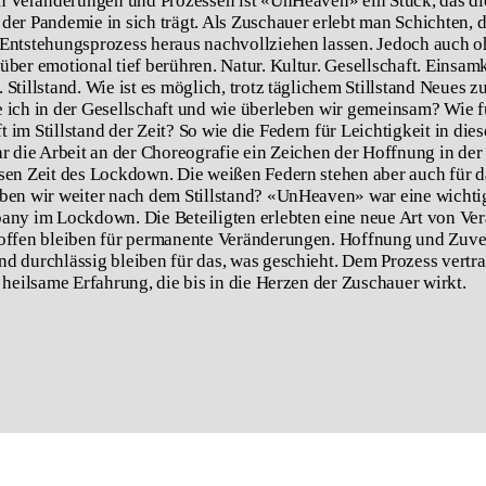
en Veränderungen und Prozessen ist «UnHeaven» ein Stück, das di
der Pandemie in sich trägt. Als Zuschauer erlebt man Schichten, di
Entstehungsprozess heraus nachvollziehen lassen. Jedoch auch 
über emotional tief berühren. Natur. Kultur. Gesellschaft. Einsamk
Stillstand. Wie ist es möglich, trotz täglichem Stillstand Neues z
 ich in der Gesellschaft und wie überleben wir gemeinsam? Wie f
 im Stillstand der Zeit?
So wie die Federn für Leichtigkeit in die
ar die Arbeit an der Choreografie ein Zeichen der Hoffnung in de
sen Zeit des Lockdown. Die weißen Federn stehen aber auch für d
ben wir weiter nach dem Stillstand? «UnHeaven» war eine wichti
any im Lockdown. Die Beteiligten erlebten eine neue Art von Ve
offen bleiben für permanente Veränderungen. Hoffnung und Zuve
d durchlässig bleiben für das, was geschieht. Dem Prozess vertr
e heilsame Erfahrung, die bis in die Herzen der Zuschauer wirkt.