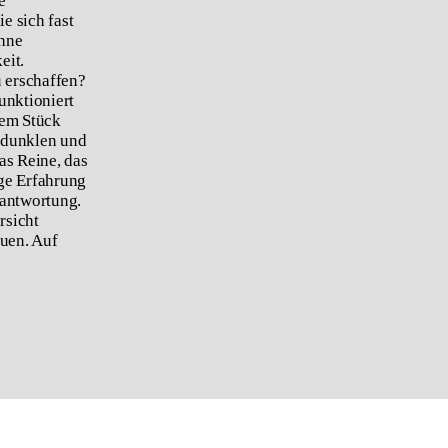
e
e sich fast
ohne
eit.
u erschaffen?
unktioniert
sem Stück
r dunklen und
as Reine, das
ge Erfahrung
rantwortung.
rsicht
auen. Auf