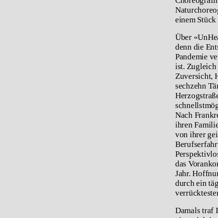
Choreografin
Naturchoreog
einem Stück 
Über «UnHea
denn die Ent
Pandemie ver
ist. Zugleic
Zuversicht, 
sechzehn Tän
Herzogstraße
schnellstmög
Nach Frankre
ihren Famili
von ihrer ge
Berufserfahr
Perspektivlo
das Vorankom
Jahr. Hoffnu
durch ein tä
verrücktest
Damals traf 