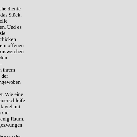
che diente
das Stück.
elle
en. Und es
sie
schicken
 dem offenen
r Ausweichen
 den
–
n ihrem
 der
eingewoben
.
t. Wie eine
auerschleife
k viel mit
 die
wenig Raum.
 gezwungen,