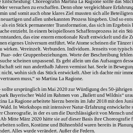
e Entscheidung: Choreografin Martina La Ragione sollte das Stüc
Oder versuchen zu erschaffen. Denn ohne vergleichbare Erfahrun
min und somit auch ohne klares Ziel mussten sich alle Beteiligte
neuartigen und allen unbekannten Prozess hingeben. Und so ent
ls ein Stück permanenter Transformation, das sich im Ergebnis l
ache entzieht. In einem beispiellosen Schaffensprozess ist ein Stü
ntstanden, das eine enorm emotionale Kraft entwickelt und die Z
en eigenes Universum entführt. Wie Atome scheinen die Tänzer 
 wirken. Vereinzelt. Verbunden. Individuen. Jenseits von typisch
n Paar- oder Gruppenbeziehungen. Worte der Beschreibung fehlen
uche scheinen unpassend. Es geht allein um das Aufsaugen dess
lschaft seit nun anderthalb Jahren vermisst hat. Seele in Bewegun
t nicht, wohin sich das Stück entwickelt. Aber ich dachte mir imme
vertrauen muss,“ so Martina La Ragione.
sollte ursprünglich im Mai 2020 zur Würdigung des 50-jährigen
park Bayerischer Wald im Rahmen von „Ballett und Wildnis“ ura
ina La Ragione arbeitete hierzu bereits im Jahr 2018 mit den Jun
Wald. In Workshops mit intensiver Natur-Erfahrung entwickelte si
er Choreografie, in der es um die Durchlässigkeit von Mensch un
 Ab Mitte März 2020 hätte sie auf dieser Basis ihre Choreografie f
beiten sollen, Kostüme und Bühnenbild waren bereits in Planun
dert. Alles wurde verändert. Außer die Federn.