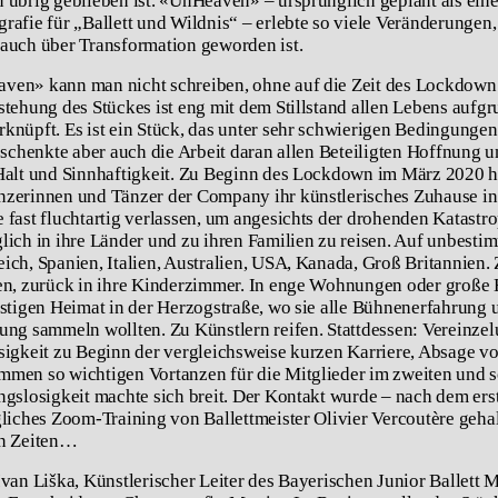
 übrig geblieben ist. «UnHeaven» – ursprünglich geplant als eine
rafie für „Ballett und Wildnis“ – erlebte so viele Veränderungen,
auch über Transformation geworden ist.
ven» kann man nicht schreiben, ohne auf die Zeit des Lockdown
stehung des Stückes ist eng mit dem Stillstand allen Lebens aufgr
knüpft. Es ist ein Stück, das unter sehr schwierigen Bedingunge
h schenkte aber auch die Arbeit daran allen Beteiligten Hoffnung 
Halt und Sinnhaftigkeit. Zu Beginn des Lockdown im März 2020 h
zerinnen und Tänzer der Company ihr künstlerisches Zuhause in
 fast fluchtartig verlassen, um angesichts der drohenden Katastr
lich in ihre Länder und zu ihren Familien zu reisen. Auf unbestim
ich, Spanien, Italien,
Australien, USA, Kanada
, Groß Britannien.
en, zurück in ihre Kinderzimmer. In enge Wohnungen oder große 
istigen Heimat in der Herzogstraße, wo sie alle Bühnenerfahrung 
ung sammeln wollten. Zu Künstlern reifen. Stattdessen: Vereinzel
sigkeit zu Beginn der vergleichsweise kurzen Karriere, Absage vo
men so wichtigen Vortanzen für die Mitglieder im zweiten und s
ngslosigkeit machte sich breit. Der Kontakt wurde – nach dem er
gliches Zoom-Training von Ballettmeister Olivier Vercoutère geha
en Zeiten…
Ivan Liška, Künstlerischer Leiter des Bayerischen Junior Ballett