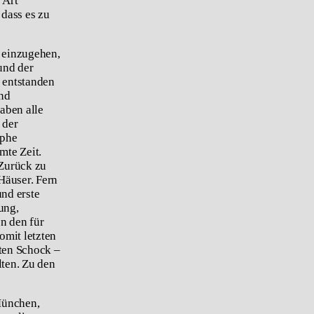
 Art
 dass es zu
 einzugehen,
und der
n entstanden
und
aben alle
 der
ophe
mte Zeit.
 Zurück zu
Häuser. Fern
und erste
ung,
n den für
omit letzten
sten Schock –
lten.
Zu den
 München,