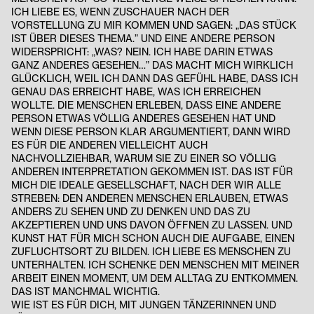
ICH LIEBE ES, WENN ZUSCHAUER NACH DER
VORSTELLUNG ZU MIR KOMMEN UND SAGEN: „DAS STÜCK
IST ÜBER DIESES THEMA.” UND EINE ANDERE PERSON
WIDERSPRICHT: „WAS? NEIN. ICH HABE DARIN ETWAS
GANZ ANDERES GESEHEN…” DAS MACHT MICH WIRKLICH
GLÜCKLICH, WEIL ICH DANN DAS GEFÜHL HABE, DASS ICH
GENAU DAS ERREICHT HABE, WAS ICH ERREICHEN
WOLLTE. DIE MENSCHEN ERLEBEN, DASS EINE ANDERE
PERSON ETWAS VÖLLIG ANDERES GESEHEN HAT UND
WENN DIESE PERSON KLAR ARGUMENTIERT, DANN WIRD
ES FÜR DIE ANDEREN VIELLEICHT AUCH
NACHVOLLZIEHBAR, WARUM SIE ZU EINER SO VÖLLIG
ANDEREN INTERPRETATION GEKOMMEN IST. DAS IST FÜR
MICH DIE IDEALE GESELLSCHAFT, NACH DER WIR ALLE
STREBEN: DEN ANDEREN MENSCHEN ERLAUBEN, ETWAS
ANDERS ZU SEHEN UND ZU DENKEN UND DAS ZU
AKZEPTIEREN UND UNS DAVON ÖFFNEN ZU LASSEN.
UND
KUNST HAT FÜR MICH SCHON AUCH DIE AUFGABE, EINEN
ZUFLUCHTSORT ZU BILDEN. ICH LIEBE ES MENSCHEN ZU
UNTERHALTEN. ICH SCHENKE DEN MENSCHEN MIT MEINER
ARBEIT EINEN MOMENT, UM DEM ALLTAG ZU ENTKOMMEN.
DAS IST MANCHMAL WICHTIG.
WIE IST ES FÜR DICH, MIT JUNGEN TÄNZERINNEN UND