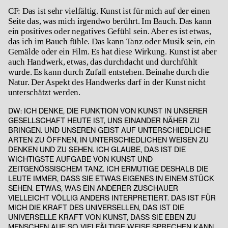
CF: Das ist sehr vielfältig. Kunst ist für mich auf der einen
Seite das, was mich irgendwo berührt. Im Bauch. Das kann
ein positives oder negatives Gefühl sein. Aber es ist etwas,
das ich im Bauch fühle. Das kann Tanz oder Musik sein, ein
Gemälde oder ein Film. Es hat diese Wirkung. Kunst ist aber
auch Handwerk, etwas, das durchdacht und durchfühlt
wurde. Es kann durch Zufall entstehen. Beinahe durch die
Natur. Der Aspekt des Handwerks darf in der Kunst nicht
unterschätzt werden.
DW:
ICH DENKE, DIE FUNKTION VON KUNST IN UNSERER
GESELLSCHAFT HEUTE IST, UNS EINANDER NÄHER ZU
BRINGEN. UND UNSEREN GEIST AUF UNTERSCHIEDLICHE
ARTEN ZU ÖFFNEN, IN UNTERSCHIEDLICHEN WEISEN ZU
DENKEN UND ZU SEHEN. ICH GLAUBE, DAS IST DIE
WICHTIGSTE AUFGABE VON KUNST UND
ZEITGENÖSSISCHEM TANZ. ICH ERMUTIGE DESHALB DIE
LEUTE IMMER, DASS SIE ETWAS EIGENES IN EINEM STÜCK
SEHEN. ETWAS, WAS EIN ANDERER ZUSCHAUER
VIELLEICHT VÖLLIG ANDERS INTERPRETIERT. DAS IST FÜR
MICH DIE KRAFT DES UNIVERSELLEN, DAS IST DIE
UNIVERSELLE KRAFT VON KUNST, DASS SIE EBEN ZU
MENSCHEN AUF SO VIELFÄLTIGE WEISE SPRECHEN KANN.