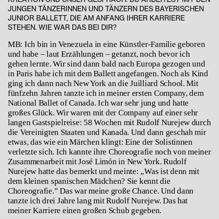
JUNGEN TÄNZERINNEN UND TÄNZERN DES BAYERISCHEN
JUNIOR BALLETT, DIE AM ANFANG IHRER KARRIERE
STEHEN. WIE WAR DAS BEI DIR?
MB: Ich bin in Venezuela in eine Künstler-Familie geboren
und habe – laut Erzählungen – getanzt, noch bevor ich
gehen lernte. Wir sind dann bald nach Europa gezogen und
in Paris habe ich mit dem Ballett angefangen. Noch als Kind
ging ich dann nach New York an die Juilliard School. Mit
fünfzehn Jahren tanzte ich in meiner ersten Company, dem
National Ballet of Canada. Ich war sehr jung und hatte
großes Glück. Wir waren mit der Company auf einer sehr
langen Gastspielreise: 58 Wochen mit Rudolf Nurejew durch
die Vereinigten Staaten und Kanada. Und dann geschah mir
etwas, das wie ein Märchen klingt: Eine der Solistinnen
verletzte sich. Ich kannte ihre Choreografie noch von meiner
Zusammenarbeit mit José Limón in New York. Rudolf
Nurejew hatte das bemerkt und meinte: „Was ist denn mit
dem kleinen spanischen Mädchen? Sie kennt die
Choreografie.” Das war meine große Chance. Und dann
tanzte ich drei Jahre lang mit Rudolf Nurejew. Das hat
meiner Karriere einen großen Schub gegeben.