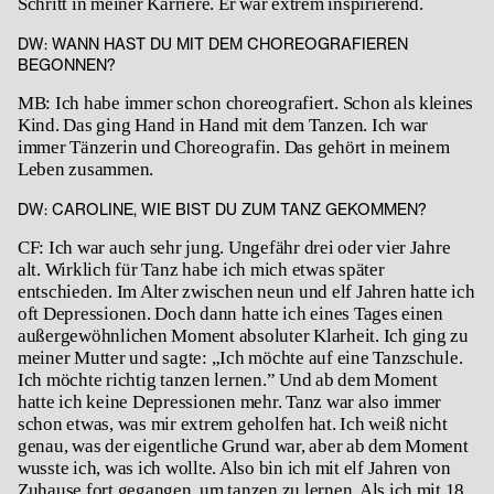
Schritt in meiner Karriere. Er war extrem inspirierend.
DW: WANN HAST DU MIT DEM CHOREOGRAFIEREN
BEGONNEN?
MB: Ich habe immer schon choreografiert. Schon als kleines
Kind. Das ging Hand in Hand mit dem Tanzen. Ich war
immer Tänzerin und Choreografin. Das gehört in meinem
Leben zusammen.
DW: CAROLINE, WIE BIST DU ZUM TANZ GEKOMMEN?
CF: Ich war auch sehr jung. Ungefähr drei oder vier Jahre
alt. Wirklich für Tanz habe ich mich etwas später
entschieden. Im Alter zwischen neun und elf Jahren hatte ich
oft Depressionen. Doch dann hatte ich eines Tages einen
außergewöhnlichen Moment absoluter Klarheit. Ich ging zu
meiner Mutter und sagte: „Ich möchte auf eine Tanzschule.
Ich möchte richtig tanzen lernen.” Und ab dem Moment
hatte ich keine Depressionen mehr. Tanz war also immer
schon etwas, was mir extrem geholfen hat. Ich weiß nicht
genau, was der eigentliche Grund war, aber ab dem Moment
wusste ich, was ich wollte. Also bin ich mit elf Jahren von
Zuhause fort gegangen, um tanzen zu lernen. Als ich mit 18