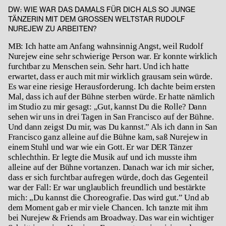
DW:
WIE WAR DAS DAMALS FÜR DICH ALS SO JUNGE
TÄNZERIN MIT DEM GROSSEN WELTSTAR RUDOLF N
UREJEW ZU ARBEITEN?
MB: Ich hatte am Anfang wahnsinnig Angst, weil Rudolf
Nurejew eine sehr schwierige Person war. Er konnte wirklich
furchtbar zu Menschen sein. Sehr hart. Und ich hatte
erwartet, dass er auch mit mir wirklich grausam sein würde.
Es war eine riesige Herausforderung. Ich dachte beim ersten
Mal, dass ich auf der Bühne sterben würde. Er hatte nämlich
im Studio zu mir gesagt: „Gut, kannst Du die Rolle? Dann
sehen wir uns in drei Tagen in San Francisco auf der Bühne.
Und dann zeigst Du mir, was Du kannst.” Als ich dann in San
Francisco ganz alleine auf die Bühne kam, saß Nurejew in
einem Stuhl und war wie ein Gott. Er war DER Tänzer
schlechthin. Er legte die Musik auf und ich musste ihm
alleine auf der Bühne vortanzen. Danach war ich mir sicher,
dass er sich furchtbar aufregen würde, doch das Gegenteil
war der Fall: Er war unglaublich freundlich und bestärkte
mich: „Du kannst die Choreografie. Das wird gut.” Und ab
dem Moment gab er mir viele Chancen. Ich tanzte mit ihm
bei Nurejew & Friends am Broadway. Das war ein wichtiger