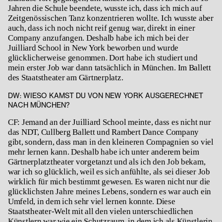
Jahren die Schule beendete, wusste ich, dass ich mich auf
Zeitgenössischen Tanz konzentrieren wollte. Ich wusste aber
auch, dass ich noch nicht reif genug war, direkt in einer
Company anzufangen. Deshalb habe ich mich bei der
Juilliard School in New York beworben und wurde
glücklicherweise genommen. Dort habe ich studiert und
mein erster Job war dann tatsächlich in München. Im Ballett
des Staatstheater am Gärtnerplatz.
DW:
WIESO KAMST DU VON NEW YORK AUSGERECHNET
NACH MÜNCHEN?
CF: Jemand an der Juilliard School meinte, dass es nicht nur
das NDT, Cullberg Ballett und Rambert Dance Company
gibt, sondern, dass man in den kleineren Compagnien so viel
mehr lernen kann. Deshalb habe ich unter anderem beim
Gärtnerplatztheater vorgetanzt und als ich den Job bekam,
war ich so glücklich, weil es sich anfühlte, als sei dieser Job
wirklich für mich bestimmt gewesen. Es waren nicht nur die
glücklichsten Jahre meines Lebens, sondern es war auch ein
Umfeld, in dem ich sehr viel lernen konnte. Diese
Staatstheater-Welt mit all den vielen unterschiedlichen
Künstlern war wie ein Schutzraum, in dem ich als Künstlerin