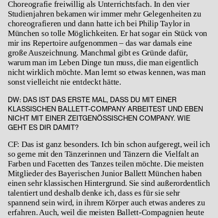
Choreografie freiwillig als Unterrichtsfach. In den vier
Studienjahren bekamen wir immer mehr Gelegenheiten zu
choreografieren und dann hatte ich bei Philip Taylor in
München so tolle Möglichkeiten. Er hat sogar ein Stück von
mir ins Repertoire aufgenommen – das war damals eine
große Auszeichnung. Manchmal gibt es Gründe dafür,
warum man im Leben Dinge tun muss, die man eigentlich
nicht wirklich möchte. Man lernt so etwas kennen, was man
sonst vielleicht nie entdeckt hätte.
DW:
DAS IST DAS ERSTE MAL, DASS DU MIT EINER
KLASSISCHEN BALLETT-COMPANY ARBEITEST UND EBEN
NICHT MIT EINER ZEITGENÖSSISCHEN COMPANY. WIE
GEHT ES DIR DAMIT?
CF: Das ist ganz besonders. Ich bin schon aufgeregt, weil ich
so gerne mit den Tänzerinnen und Tänzern die Vielfalt an
Farben und Facetten des Tanzes teilen möchte. Die meisten
Mitglieder des Bayerischen Junior Ballett München haben
einen sehr klassischen Hintergrund. Sie sind außerordentlich
talentiert und deshalb denke ich, dass es für sie sehr
spannend sein wird, in ihrem Körper auch etwas anderes zu
erfahren. Auch, weil die meisten Ballett-Compagnien heute