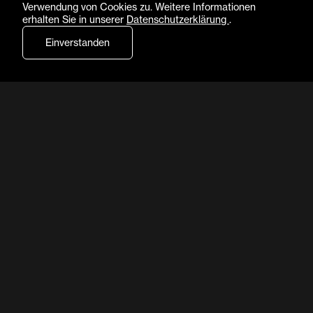
Verwendung von Cookies zu. Weitere Informationen
erhalten Sie in unserer
Datenschutzerklärung
.
Einverstanden
Choreografie
MAGED MOHAMED
JACOPO SALVATORI
Musik
»STIMMENSTRAHL TRIO« (2017)
SERGEJ RACHMANINOW
AUSSCHNITT AUS »VESPERS« (1915)