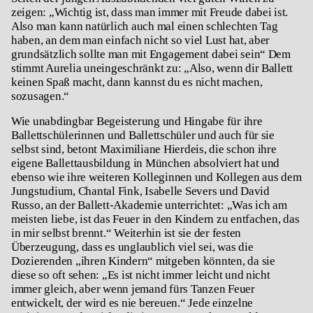
zeigen: „Wichtig ist, dass man immer mit Freude dabei ist.
Also man kann natürlich auch mal einen schlechten Tag
haben, an dem man einfach nicht so viel Lust hat, aber
grundsätzlich sollte man mit Engagement dabei sein“ Dem
stimmt Aurelia uneingeschränkt zu: „Also, wenn dir Ballett
keinen Spaß macht, dann kannst du es nicht machen,
sozusagen.“
Wie unabdingbar Begeisterung und Hingabe für ihre
Ballettschülerinnen und Ballettschüler und auch für sie
selbst sind, betont Maximiliane Hierdeis, die schon ihre
eigene Ballettausbildung in München absolviert hat und
ebenso wie ihre weiteren Kolleginnen und Kollegen aus dem
Jungstudium, Chantal Fink, Isabelle Severs und David
Russo, an der Ballett-Akademie unterrichtet: „Was ich am
meisten liebe, ist das Feuer in den Kindern zu entfachen, das
in mir selbst brennt.“ Weiterhin ist sie der festen
Überzeugung, dass es unglaublich viel sei, was die
Dozierenden „ihren Kindern“ mitgeben könnten, da sie
diese so oft sehen: „Es ist nicht immer leicht und nicht
immer gleich, aber wenn jemand fürs Tanzen Feuer
entwickelt, der wird es nie bereuen.“ Jede einzelne