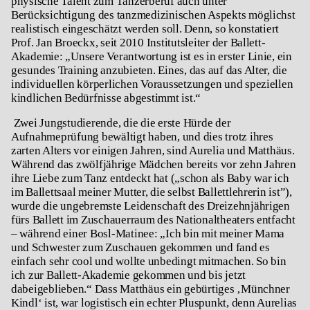
physische Talent zum Tänzerberuf auch unter
Berücksichtigung des tanzmedizinischen Aspekts möglichst
realistisch eingeschätzt werden soll. Denn, so konstatiert
Prof. Jan Broeckx, seit 2010 Institutsleiter der Ballett-
Akademie: „Unsere Verantwortung ist es in erster Linie, ein
gesundes Training anzubieten. Eines, das auf das Alter, die
individuellen körperlichen Voraussetzungen und speziellen
kindlichen Bedürfnisse abgestimmt ist.“
Zwei Jungstudierende, die die erste Hürde der
Aufnahmeprüfung bewältigt haben, und dies trotz ihres
zarten Alters vor einigen Jahren, sind Aurelia und Matthäus.
Während das zwölfjährige Mädchen bereits vor zehn Jahren
ihre Liebe zum Tanz entdeckt hat („schon als Baby war ich
im Ballettsaal meiner Mutter, die selbst Ballettlehrerin ist”),
wurde die ungebremste Leidenschaft des Dreizehnjährigen
fürs Ballett im Zuschauerraum des Nationaltheaters entfacht
– während einer Bosl-Matinee: „Ich bin mit meiner Mama
und Schwester zum Zuschauen gekommen und fand es
einfach sehr cool und wollte unbedingt mitmachen. So bin
ich zur Ballett-Akademie gekommen und bis jetzt
dabeigeblieben.“ Dass Matthäus ein gebürtiges ‚Münchner
Kindl‘ ist, war logistisch ein echter Pluspunkt, denn Aurelias