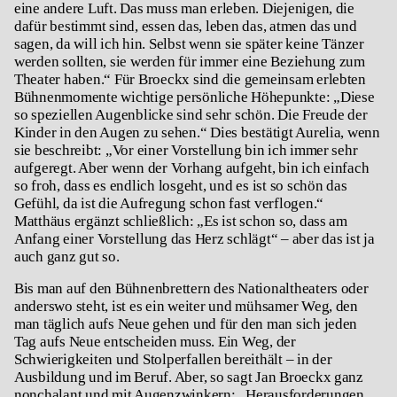
eine andere Luft. Das muss man erleben. Diejenigen, die
dafür bestimmt sind, essen das, leben das, atmen das und
sagen, da will ich hin. Selbst wenn sie später keine Tänzer
werden sollten, sie werden für immer eine Beziehung zum
Theater haben.“ Für Broeckx sind die gemeinsam erlebten
Bühnenmomente wichtige persönliche Höhepunkte: „Diese
so speziellen Augenblicke sind sehr schön. Die Freude der
Kinder in den Augen zu sehen.“ Dies bestätigt Aurelia, wenn
sie beschreibt: „Vor einer Vorstellung bin ich immer sehr
aufgeregt. Aber wenn der Vorhang aufgeht, bin ich einfach
so froh, dass es endlich losgeht, und es ist so schön das
Gefühl, da ist die Aufregung schon fast verflogen.“
Matthäus ergänzt schließlich: „Es ist schon so, dass am
Anfang einer Vorstellung das Herz schlägt“ – aber das ist ja
auch ganz gut so.
Bis man auf den Bühnenbrettern des Nationaltheaters oder
anderswo steht, ist es ein weiter und mühsamer Weg, den
man täglich aufs Neue gehen und für den man sich jeden
Tag aufs Neue entscheiden muss. Ein Weg, der
Schwierigkeiten und Stolperfallen bereithält – in der
Ausbildung und im Beruf. Aber, so sagt Jan Broeckx ganz
nonchalant und mit Augenzwinkern: „Herausforderungen