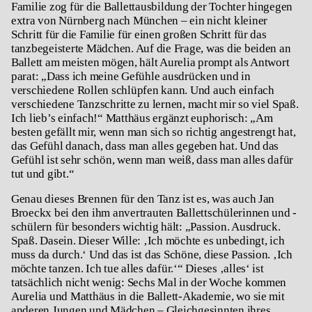
Familie zog für die Ballettausbildung der Tochter hingegen
extra von Nürnberg nach München – ein nicht kleiner
Schritt für die Familie für einen großen Schritt für das
tanzbegeisterte Mädchen. Auf die Frage, was die beiden an
Ballett am meisten mögen, hält Aurelia prompt als Antwort
parat: „Dass ich meine Gefühle ausdrücken und in
verschiedene Rollen schlüpfen kann. Und auch einfach
verschiedene Tanzschritte zu lernen, macht mir so viel Spaß.
Ich lieb’s einfach!“ Matthäus ergänzt euphorisch: „Am
besten gefällt mir, wenn man sich so richtig angestrengt hat,
das Gefühl danach, dass man alles gegeben hat. Und das
Gefühl ist sehr schön, wenn man weiß, dass man alles dafür
tut und gibt.“
Genau dieses Brennen für den Tanz ist es, was auch Jan
Broeckx bei den ihm anvertrauten Ballettschülerinnen und -
schülern für besonders wichtig hält: „Passion. Ausdruck.
Spaß. Dasein. Dieser Wille: ‚Ich möchte es unbedingt, ich
muss da durch.‘ Und das ist das Schöne, diese Passion. ‚Ich
möchte tanzen. Ich tue alles dafür.‘“ Dieses ‚alles‘ ist
tatsächlich nicht wenig: Sechs Mal in der Woche kommen
Aurelia und Matthäus in die Ballett-Akademie, wo sie mit
anderen Jungen und Mädchen – Gleichgesinnten ihres