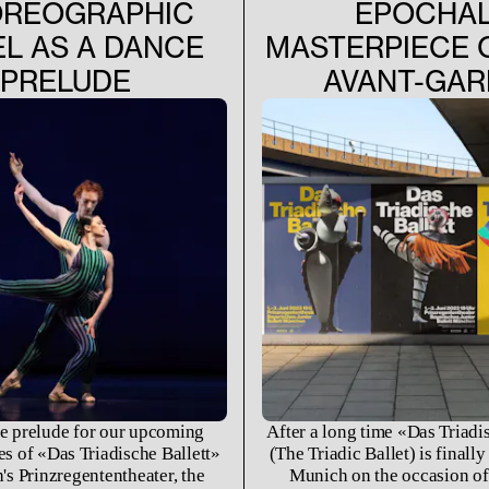
REOGRAPHIC
EPOCHA
L AS A DANCE
MASTERPIECE 
PRELUDE
AVANT-GAR
e prelude for our upcoming
After a long time «Das Triadi
s of «Das Triadische Ballett»
(The Triadic Ballet) is finally
's Prinzregententheater, the
Munich on the occasion of 