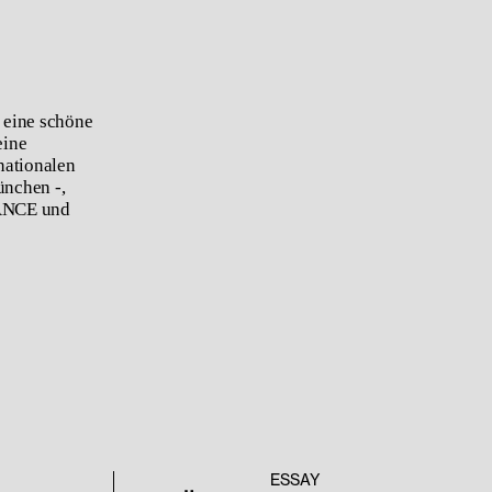
t eine schöne
eine
nationalen
ünchen -,
DANCE und
ESSAY