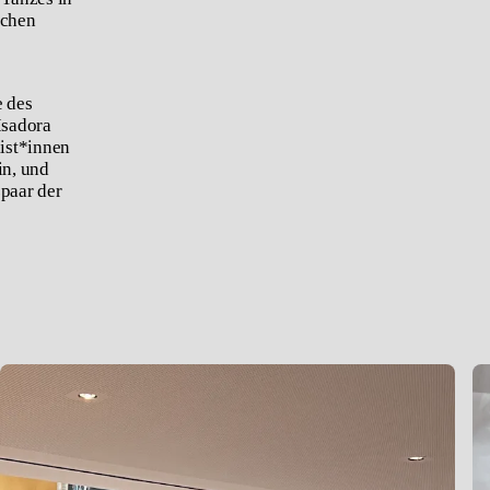
ichen
e des
Isadora
ist*innen
in, und
zpaar der