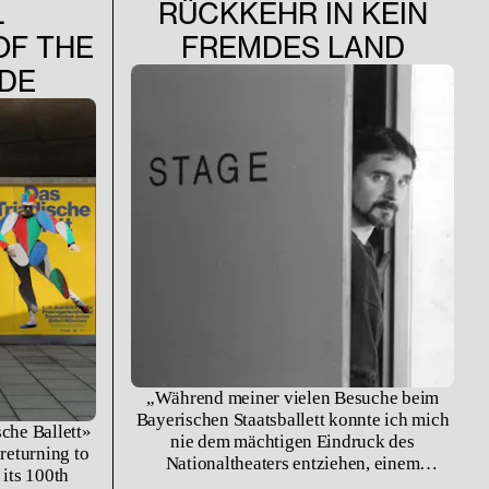
L
RÜCKKEHR IN KEIN
OF THE
FREMDES LAND
DE
„Während meiner vielen Besuche beim
Bayerischen Staatsballett konnte ich mich
sche Ballett»
nie dem mächtigen Eindruck des
 returning to
Nationaltheaters entziehen, einem
its 100th
Gebäude, das eng mit München verbunden