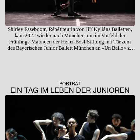
Shirley Esseboom, Répétiteurin von Jiří Kyliáns Balletten,
kam 2022 wieder nach München, um im Vorfeld der
Frühlings-Matineen der Heinz-Bosl-Stiftung mit Tänzern
des Bayerischen Junior Ballett München an »Un Ballo« zu
arbeiten. In diesem Video spricht sie über Kyliáns Werk und
die darin enthaltenen Herausforderungen für junge Tänzer,
die direkt aus den Ballett-Akademien kommen.
PORTRÄT
EIN TAG IM LEBEN DER JUNIOREN