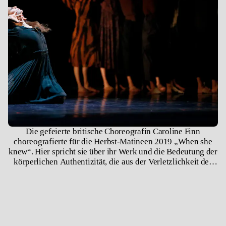
Die gefeierte britische Choreografin Caroline Finn
choreografierte für die Herbst-Matineen 2019 „When she
knew“. Hier spricht sie über ihr Werk und die Bedeutung der
körperlichen Authentizität, die aus der Verletzlichkeit des
Menschseins entsteht. Zur eindringlich schönen Musik von
Jordi Savalls Interpretationen von Renaissancemusik und
einer Arie für Countertenor von Antonio Vivaldi, entstand
dieses Porträt 2021 als Einstieg in die Digitale Spielzeit der
Heinz-Bosl-Stiftung.