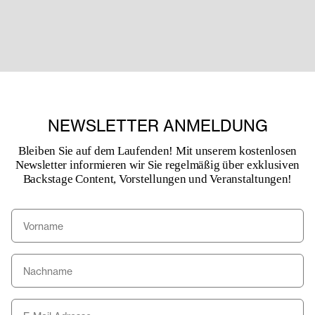
klassischen Ballettschulen aufgenommen wurde, erklärt sich
Marco Goecke mit der Öffnung dieser Institutionen im
Verlauf der letzten dreißig Jahre für andere Stile und
Themen: „Die guten Tänzerinnen und Tänzer von heute
müssen alles tanzen können. Der Tänzerberuf würde keinen
Sinn machen, wenn man den ganzen Tag das täte, was man
bereits kennt oder kann.“
NEWSLETTER ANMELDUNG
Bleiben Sie auf dem Laufenden! Mit unserem kostenlosen
Newsletter informieren wir Sie regelmäßig über exklusiven
Backstage Content, Vorstellungen und Veranstaltungen!