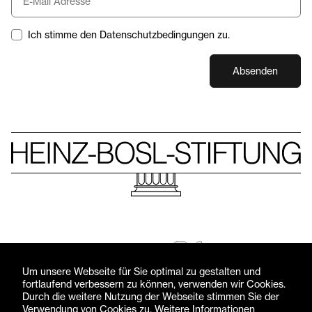
Ich stimme den Datenschutzbedingungen zu.
Absenden
Folgen Sie uns
© Heinz-Bosl-Stiftung 2026 — Alle Rechte vorbehalten
Um unsere Webseite für Sie optimal zu gestalten und
fortlaufend verbessern zu können, verwenden wir Cookies.
Impressum
Datenschutzerklärung
Durch die weitere Nutzung der Webseite stimmen Sie der
Verwendung von Cookies zu. Weitere Informationen