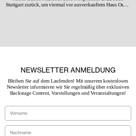
Stuttgart zurück, um viermal vor ausverkauftem Haus Oskar
Schlemmers legendäres »Das Triadische Ballett«
aufzuführen. Die Tour endete in Berlin mit drei weiteren
Aufführungen an der Akademie der Künste Berlin, wo
Gerhard Bohners Rekonstruktion 1977 entstanden ist. Als
eine der größten Errungenschaften der Bauhaus-
Kunstbewegung gilt Schlemmers Neuinterpretation des
menschlichen Körpers als neues künstlerisches Medium.
Dies fesselt auch 100 Jahre später noch das Publikum.
NEWSLETTER ANMELDUNG
Bleiben Sie auf dem Laufenden! Mit unserem kostenlosen
Newsletter informieren wir Sie regelmäßig über exklusiven
Backstage Content, Vorstellungen und Veranstaltungen!