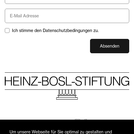
Ich stimme den Datenschutzbedingungen zu.
Absenden
Folgen Sie uns
© Heinz-Bosl-Stiftung 2026 — Alle Rechte vorbehalten
Um unsere Webseite für Sie optimal zu gestalten und