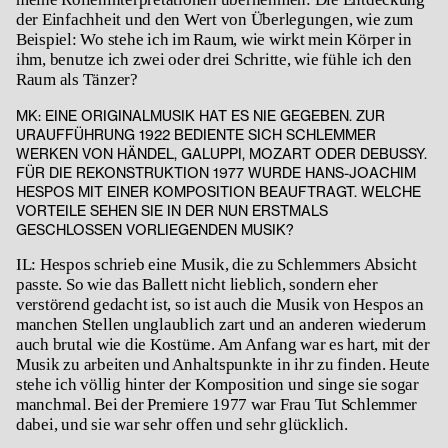
der Einfachheit und den Wert von Überlegungen, wie zum
Beispiel: Wo stehe ich im Raum, wie wirkt mein Körper in
ihm, benutze ich zwei oder drei Schritte, wie fühle ich den
Raum als Tänzer?
MK: EINE ORIGINALMUSIK HAT ES NIE GEGEBEN. ZUR
URAUFFÜHRUNG 1922 BEDIENTE SICH SCHLEMMER
WERKEN VON HÄNDEL, GALUPPI, MOZART ODER DEBUSSY.
FÜR DIE REKONSTRUKTION 1977 WURDE HANS-JOACHIM
HESPOS MIT EINER KOMPOSITION BEAUFTRAGT. WELCHE
VORTEILE SEHEN SIE IN DER NUN ERSTMALS
GESCHLOSSEN VORLIEGENDEN MUSIK?
IL: Hespos schrieb eine Musik, die zu Schlemmers Absicht
passte. So wie das Ballett nicht lieblich, sondern eher
verstörend gedacht ist, so ist auch die Musik von Hespos an
manchen Stellen unglaublich zart und an anderen wiederum
auch brutal wie die Kostüme. Am Anfang war es hart, mit der
Musik zu arbeiten und Anhaltspunkte in ihr zu finden. Heute
stehe ich völlig hinter der Komposition und singe sie sogar
manchmal. Bei der Premiere 1977 war Frau Tut Schlemmer
dabei, und sie war sehr offen und sehr glücklich.