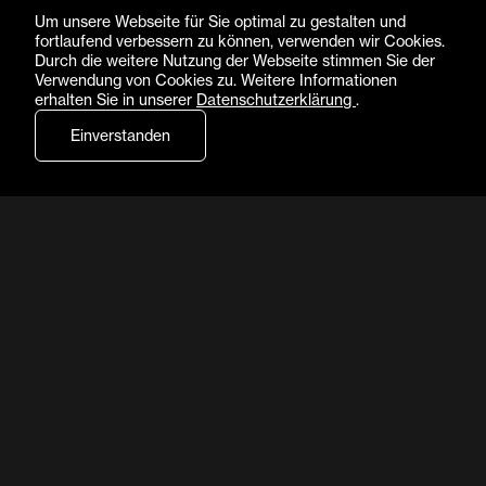
Um unsere Webseite für Sie optimal zu gestalten und
fortlaufend verbessern zu können, verwenden wir Cookies.
Durch die weitere Nutzung der Webseite stimmen Sie der
Verwendung von Cookies zu. Weitere Informationen
erhalten Sie in unserer
Datenschutzerklärung
.
Einverstanden
Choreografie
AUGUST BOURNONVILLE
JOHAN PETER EMILIUS HARTMANN
Musik
NIELS W. GADE
Einstudierung
DINNA BJØRN, JAN BROECKX