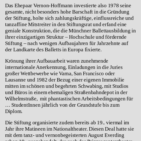
Das Ehepaar Vernon-Hoffmann investierte also 1978 seine
gesamte, nicht besonders hohe Barschaft in die Gründung
der Stiftung, holte sich zahlungskräftige, einflussreiche und
tanzaffine Mitstreiter in den Stiftungsrat und erfand eine
geniale Konstruktion, die die Münchner Ballettausbildung in
ihrer einzigartigen Struktur – Hochschule und fördernde
Stiftung – nach wenigen Aufbaujahren für Jahrzehnte auf
der Landkarte des Balletts in Europa fixierte.
Krönung ihrer Aufbauarbeit waren zunehmende
internationale Anerkennung, Einladungen in die Juries
großer Wettbewerbe wie Varna, San Francisco oder
Lausanne und 1982 der Bezug einer eigenen Immobilie
mitten im schönen und begehrten Schwabing, mit Studios
und Büros in einem ehemaligen Straßenbahndepot in der
Wilhelmstraße, mit phantastischen Arbeitsbedingungen für
… StudentInnen jährlich von der Grundstufe bis zum
Diplom.
Die Stiftung organisierte zudem bereits ab 19.. viermal im
Jahr ihre Matineen im Nationaltheater. Diesen Deal hatte sie
mit dem tanz- und vernonbegeisterten August Everding