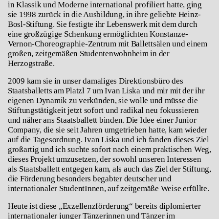
in Klassik und Moderne international profiliert hatte, ging
sie 1998 zurück in die Ausbildung, in ihre geliebte Heinz-
Bosl-Stiftung. Sie festigte ihr Lebenswerk mit dem durch
eine großzügige Schenkung ermöglichten Konstanze-
Vernon-Choreographie-Zentrum mit Ballettsälen und einem
großen, zeitgemäßen Studentenwohnheim in der
Herzogstraße.
2009 kam sie in unser damaliges Direktionsbüro des
Staatsballetts am Platzl 7 um Ivan Liska und mir mit der ihr
eigenen Dynamik zu verkünden, sie wolle und müsse die
Stiftungstätigkeit jetzt sofort und radikal neu fokussieren
und näher ans Staatsballett binden. Die Idee einer Junior
Company, die sie seit Jahren umgetrieben hatte, kam wieder
auf die Tagesordnung. Ivan Liska und ich fanden dieses Ziel
großartig und ich suchte sofort nach einem praktischen Weg,
dieses Projekt umzusetzen, der sowohl unseren Interessen
als Staatsballett entgegen kam, als auch das Ziel der Stiftung,
die Förderung besonders begabter deutscher und
internationaler StudentInnen, auf zeitgemäße Weise erfüllte.
Heute ist diese „Exzellenzförderung“ bereits diplomierter
internationaler junger Tänzerinnen und Tänzer im