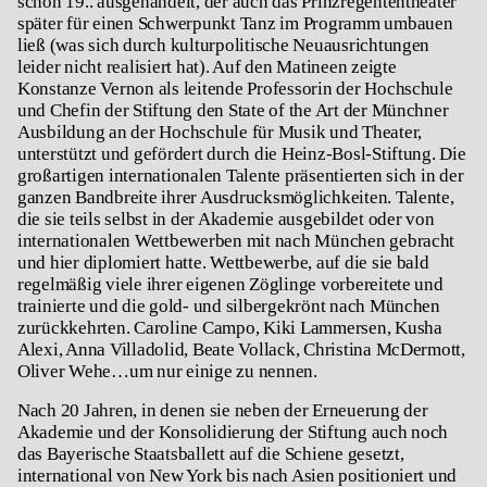
schon 19.. ausgehandelt, der auch das Prinzregententheater
später für einen Schwerpunkt Tanz im Programm umbauen
ließ (was sich durch kulturpolitische Neuausrichtungen
leider nicht realisiert hat). Auf den Matineen zeigte
Konstanze Vernon als leitende Professorin der Hochschule
und Chefin der Stiftung den State of the Art der Münchner
Ausbildung an der Hochschule für Musik und Theater,
unterstützt und gefördert durch die Heinz-Bosl-Stiftung. Die
großartigen internationalen Talente präsentierten sich in der
ganzen Bandbreite ihrer Ausdrucksmöglichkeiten. Talente,
die sie teils selbst in der Akademie ausgebildet oder von
internationalen Wettbewerben mit nach München gebracht
und hier diplomiert hatte. Wettbewerbe, auf die sie bald
regelmäßig viele ihrer eigenen Zöglinge vorbereitete und
trainierte und die gold- und silbergekrönt nach München
zurückkehrten. Caroline Campo, Kiki Lammersen, Kusha
Alexi, Anna Villadolid, Beate Vollack, Christina McDermott,
Oliver Wehe…um nur einige zu nennen.
Nach 20 Jahren, in denen sie neben der Erneuerung der
Akademie und der Konsolidierung der Stiftung auch noch
das Bayerische Staatsballett auf die Schiene gesetzt,
international von New York bis nach Asien positioniert und