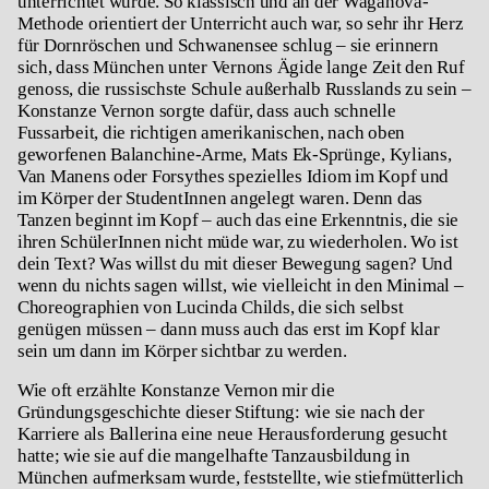
unterrichtet wurde. So klassisch und an der Waganova-
Methode orientiert der Unterricht auch war, so sehr ihr Herz
für Dornröschen und Schwanensee schlug – sie erinnern
sich, dass München unter Vernons Ägide lange Zeit den Ruf
genoss, die russischste Schule außerhalb Russlands zu sein –
Konstanze Vernon sorgte dafür, dass auch schnelle
Fussarbeit, die richtigen amerikanischen, nach oben
geworfenen Balanchine-Arme, Mats Ek-Sprünge, Kylians,
Van Manens oder Forsythes spezielles Idiom im Kopf und
im Körper der StudentInnen angelegt waren. Denn das
Tanzen beginnt im Kopf – auch das eine Erkenntnis, die sie
ihren SchülerInnen nicht müde war, zu wiederholen. Wo ist
dein Text? Was willst du mit dieser Bewegung sagen? Und
wenn du nichts sagen willst, wie vielleicht in den Minimal –
Choreographien von Lucinda Childs, die sich selbst
genügen müssen – dann muss auch das erst im Kopf klar
sein um dann im Körper sichtbar zu werden.
Wie oft erzählte Konstanze Vernon mir die
Gründungsgeschichte dieser Stiftung: wie sie nach der
Karriere als Ballerina eine neue Herausforderung gesucht
hatte; wie sie auf die mangelhafte Tanzausbildung in
München aufmerksam wurde, feststellte, wie stiefmütterlich