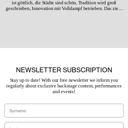
ist göttlich, die Städte sind schön, Tradition wird groß
geschrieben, Innovation mit Volldampf betrieben. Das zieht
natürlich auch Künstler an, die hier Gelegenheit (samt Geld
und Gönnern) finden, das umzusetzen, wovon sie träumen.
Ein solcher Freigeist ist Ivan Liška.
NEWSLETTER SUBSCRIPTION
Stay up to date! With our free newsletter we inform you
regularly about exclusive backstage content, performances
and events!