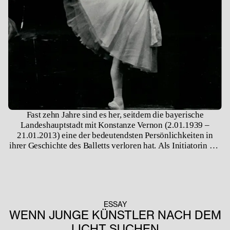
Fast zehn Jahre sind es her, seitdem die bayerische
Landeshauptstadt mit Konstanze Vernon (2.01.1939 –
21.01.2013) eine der bedeutendsten Persönlichkeiten in
ihrer Geschichte des Balletts verloren hat. Als Initiatorin der
Heinz-Bosl-Stiftung, Erneuerin professioneller
Tanzausbildung in München und als Gründungsdirektorin
des Bayerischen Staatsballetts ging sie in die Annalen ein.
Wen wundert es da, dass bei solch einer Erfolgsgeschichte
gern in Superlativen von der ehemaligen Tänzerin,
ESSAY
Pädagogin und Visionärin gesprochen wird.
WENN JUNGE KÜNSTLER NACH DEM
LICHT SUCHEN