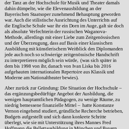
der Tanz an der Hochschule für Musik und Theater damals
dahin dümpelte, wie die Elevenausbildung an der
Bayerischen Staatsoper zunehmend Behauptung geworden
war. Auch die stilistische Ausrichtung des Unterrichts auf
die Englische Schule war ihr ein Dorn im Auge, galt sie doch
als absolute Verfechterin der russischen Waganova-
Methode, allerdings mit einer Liebe zum Zeitgenössischen
und der Überzeugung, dass auf Basis einer klassischen
Ausbildung mit künstlerischem Weitblick den Diplomanden
jede auch noch so schwierige zeitgenössische Handschrift
zu interpretieren möglich sein würde, (was sich später in
dem bis 1998 von ihr, danach von Ivan Liska bis 2016
aufgebauten internationalen Repertoire aus Klassik und
Moderne am Nationaltheater bewies).
Aber zurück zur Gründung: Die Situation der Hochschule –
das ergänzungsbedürftige Angebot der Ausbildung, die
wenigen hauptamtlichen Pädagogen, zu wenige Räume, zu
niedrig bemessene finanzielle Mittel – hatte Konstanze
Vernon eingehend studiert, gründliche Recherche betrieben,
Budgets aufgestellt und sich dann konkrete Schritte
überlegt, wie sie mit Unterstützung ihres Mannes Fred
Hoffmann die Ballettausbildung in München und Bayern