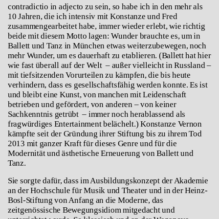
contradictio in adjecto zu sein, so habe ich in den mehr als
10 Jahren, die ich intensiv mit Konstanze und Fred
zusammengearbeitet habe, immer wieder erlebt, wie richtig
beide mit diesem Motto lagen: Wunder brauchte es, um in
Ballett und Tanz in München etwas weiterzubewegen, noch
mehr Wunder, um es dauerhaft zu etablieren. (Ballett hat hier
wie fast überall auf der Welt – außer vielleicht in Russland –
mit tiefsitzenden Vorurteilen zu kämpfen, die bis heute
verhindern, dass es gesellschaftsfähig werden konnte. Es ist
und bleibt eine Kunst, von manchen mit Leidenschaft
betrieben und gefördert, von anderen – von keiner
Sachkenntnis getrübt – immer noch herablassend als
fragwürdiges Entertainment belächelt.) Konstanze Vernon
kämpfte seit der Gründung ihrer Stiftung bis zu ihrem Tod
2013 mit ganzer Kraft für dieses Genre und für die
Modernität und ästhetische Erneuerung von Ballett und
Tanz.
Sie sorgte dafür, dass im Ausbildungskonzept der Akademie
an der Hochschule für Musik und Theater und in der Heinz-
Bosl-Stiftung von Anfang an die Moderne, das
zeitgenössische Bewegungsidiom mitgedacht und