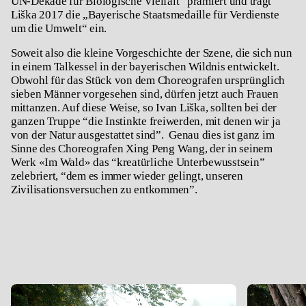
UN-Dekade für Biologische Vielfalt“ prämiert und trägt
Liška 2017 die „Bayerische Staatsmedaille für Verdienste
um die Umwelt“ ein.
Soweit also die kleine Vorgeschichte der Szene, die sich nun
in einem Talkessel in der bayerischen Wildnis entwickelt.
Obwohl für das Stück von dem Choreografen ursprünglich
sieben Männer vorgesehen sind, dürfen jetzt auch Frauen
mittanzen. Auf diese Weise, so Ivan Liška, sollten bei der
ganzen Truppe “die Instinkte freiwerden, mit denen wir ja
von der Natur ausgestattet sind”. Genau dies ist ganz im
Sinne des Choreografen Xing Peng Wang, der in seinem
Werk «Im Wald» das “kreatürliche Unterbewusstsein”
zelebriert, “dem es immer wieder gelingt, unseren
Zivilisationsversuchen zu entkommen”.