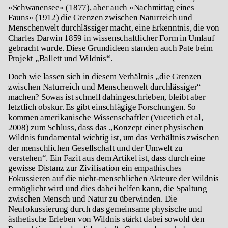
«Schwanensee» (1877), aber auch «Nachmittag eines
Fauns» (1912) die Grenzen zwischen Naturreich und
Menschenwelt durchlässiger macht, eine Erkenntnis, die von
Charles Darwin 1859 in wissenschaftlicher Form in Umlauf
gebracht wurde. Diese Grundideen standen auch Pate beim
Projekt „Ballett und Wildnis“.
Doch wie lassen sich in diesem Verhältnis „die Grenzen
zwischen Naturreich und Menschenwelt durchlässiger“
machen? Sowas ist schnell dahingeschrieben, bleibt aber
letztlich obskur. Es gibt einschlägige Forschungen. So
kommen amerikanische Wissenschaftler (Vucetich et al,
2008) zum Schluss, dass das „Konzept einer physischen
Wildnis fundamental wichtig ist, um das Verhältnis zwischen
der menschlichen Gesellschaft und der Umwelt zu
verstehen“. Ein Fazit aus dem Artikel ist, dass durch eine
gewisse Distanz zur Zivilisation ein empathisches
Fokussieren auf die nicht-menschlichen Akteure der Wildnis
ermöglicht wird und dies dabei helfen kann, die Spaltung
zwischen Mensch und Natur zu überwinden. Die
Neufokussierung durch das gemeinsame physische und
ästhetische Erleben von Wildnis stärkt dabei sowohl den