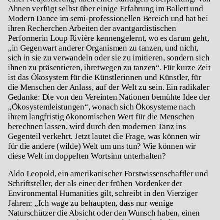
Ahnen verfügt selbst über einige Erfahrung im Ballett und
Modern Dance im semi-professionellen Bereich und hat bei
ihren Recherchen Arbeiten der avantgardistischen
Performerin Loup Rivière kennengelernt, wo es darum geht,
„in Gegenwart anderer Organismen zu tanzen, und nicht,
sich in sie zu verwandeln oder sie zu imitieren, sondern sich
ihnen zu präsentieren, ihretwegen zu tanzen“. Für kurze Zeit
ist das Ökosystem für die Künstlerinnen und Künstler, für
die Menschen der Anlass, auf der Welt zu sein. Ein radikaler
Gedanke: Die von den Vereinten Nationen bemühte Idee der
„Ökosystemleistungen“, wonach sich Ökosysteme nach
ihrem langfristig ökonomischen Wert für die Menschen
berechnen lassen, wird durch den modernen Tanz ins
Gegenteil verkehrt. Jetzt lautet die Frage, was können wir
für die andere (wilde) Welt um uns tun? Wie können wir
diese Welt im doppelten Wortsinn
unterhalten
?
Aldo Leopold, ein amerikanischer Forstwissenschaftler und
Schriftsteller, der als einer der frühen Vordenker der
Environmental Humanities gilt, schreibt in den Vierziger
Jahren: „Ich wage zu behaupten, dass nur wenige
Naturschützer die Absicht oder den Wunsch haben, einen