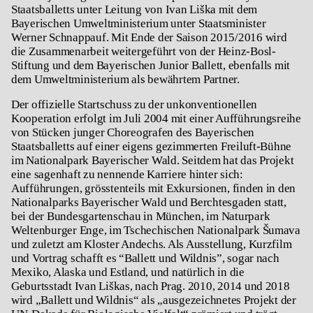
Staatsballetts unter Leitung von Ivan Liška mit dem
Bayerischen Umweltministerium unter Staatsminister
Werner Schnappauf. Mit Ende der Saison 2015/2016 wird
die Zusammenarbeit weitergeführt von der Heinz-Bosl-
Stiftung und dem Bayerischen Junior Ballett, ebenfalls mit
dem Umweltministerium als bewährtem Partner.
Der offizielle Startschuss zu der unkonventionellen
Kooperation erfolgt im Juli 2004 mit einer Aufführungsreihe
von Stücken junger Choreografen des Bayerischen
Staatsballetts auf einer eigens gezimmerten Freiluft-Bühne
im Nationalpark Bayerischer Wald. Seitdem hat das Projekt
eine sagenhaft zu nennende Karriere hinter sich:
Aufführungen, grösstenteils mit Exkursionen, finden in den
Nationalparks Bayerischer Wald und Berchtesgaden statt,
bei der Bundesgartenschau in München, im Naturpark
Weltenburger Enge, im Tschechischen Nationalpark
Šumava
und zuletzt am Kloster Andechs. Als Ausstellung, Kurzfilm
und Vortrag schafft es “Ballett und Wildnis”, sogar nach
Mexiko, Alaska und Estland, und natürlich in die
Geburtsstadt Ivan Liškas, nach Prag. 2010, 2014 und 2018
wird „Ballett und Wildnis“ als „ausgezeichnetes Projekt der