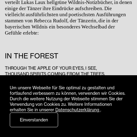
verteilt Lukas Laux hellgrüne Wildnis-Notizbücher, in denen
einige der Tänzer ihre Eindrücke aufschreiben. Die
vielleicht ausführlichsten und poetischsten Ausführungen
stammen von Rebecca Rudolf, der Tänzerin, die in der
bayerischen Wildnis ein besonderes Wechselbad der
Gefühle erlebte:
IN THE FOREST
THROUGH THE APPLE OF YOUR EYES, I SEE,
THOUSAND SPIRITS COMING FROM THE TREES,
SPIRITS LEADING ME TO NATURE,
TO THE NATURAL INSTINCTS OF OUR LOVE,
Um unsere Webseite für Sie optimal zu gestalten und
LOVE THAT GROWS FROM FERN TO ALPINES,
fortlaufend verbessern zu können, verwenden wir Cookies.
LOVE THAT KEEPS THE WORLD GOING ON.
Durch die weitere Nutzung der Webseite stimmen Sie der
Verwendung von Cookies zu. Weitere Informationen
STEPS THROUGH THE WILDNESS OF THE FOREST,
erhalten Sie in unserer
Datenschutzerklärung
.
LET THE LEAF LITTER SPREAD ITS SECRETS,
ALIKE MUSHROOMS, OVER THOUSANDS ARE EXISTENT,
Einverstanden
PEACEFUL SOUNDS OF RIVERS FLOWING,
THAT THE BEARS WOULD LIKE TO LISTEN.