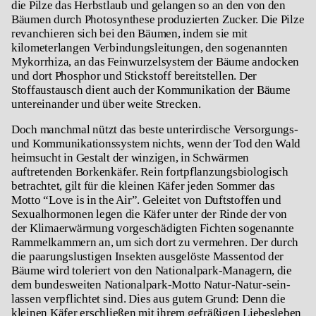
die Pilze das Herbstlaub und gelangen so an den von den
Bäumen durch Photosynthese produzierten Zucker. Die Pilze
revanchieren sich bei den Bäumen, indem sie mit
kilometerlangen Verbindungsleitungen, den sogenannten
Mykorrhiza, an das Feinwurzelsystem der Bäume andocken
und dort Phosphor und Stickstoff bereitstellen. Der
Stoffaustausch dient auch der Kommunikation der Bäume
untereinander und über weite Strecken.
Doch manchmal nützt das beste unterirdische Versorgungs-
und Kommunikationssystem nichts, wenn der Tod den Wald
heimsucht in Gestalt der winzigen, in Schwärmen
auftretenden Borkenkäfer. Rein fortpflanzungsbiologisch
betrachtet, gilt für die kleinen Käfer jeden Sommer das
Motto “Love is in the Air”. Geleitet von Duftstoffen und
Sexualhormonen legen die Käfer unter der Rinde der von
der Klimaerwärmung vorgeschädigten Fichten sogenannte
Rammelkammern an, um sich dort zu vermehren. Der durch
die paarungslustigen Insekten ausgelöste Massentod der
Bäume wird toleriert von den Nationalpark-Managern, die
dem bundesweiten Nationalpark-Motto Natur-Natur-sein-
lassen verpflichtet sind. Dies aus gutem Grund: Denn die
kleinen Käfer erschließen mit ihrem gefräßigen Liebesleben