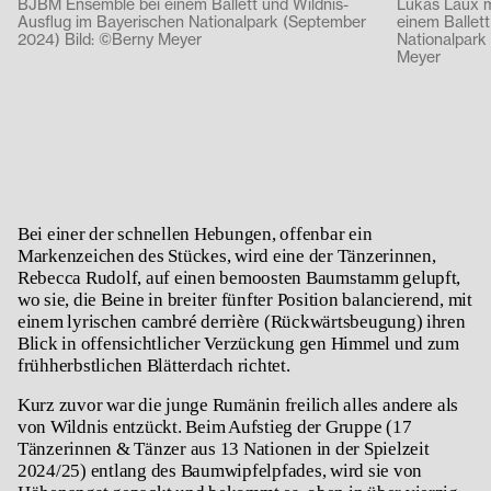
BJBM Ensemble bei einem Ballett und Wildnis-
Lukas Laux 
Ausflug im Bayerischen Nationalpark (September
einem Ballet
2024) Bild: ©Berny Meyer
Nationalpark
Meyer
Bei einer der schnellen Hebungen, offenbar ein
Markenzeichen des Stückes, wird eine der Tänzerinnen,
Rebecca Rudolf, auf einen bemoosten Baumstamm gelupft,
wo sie, die Beine in breiter fünfter Position balancierend, mit
einem lyrischen cambré derrière (Rückwärtsbeugung) ihren
Blick in offensichtlicher Verzückung gen Himmel und zum
frühherbstlichen Blätterdach richtet.
Kurz zuvor war die junge Rumänin freilich alles andere als
von Wildnis entzückt. Beim Aufstieg der Gruppe (17
Tänzerinnen & Tänzer aus 13 Nationen in der Spielzeit
2024/25) entlang des Baumwipfelpfades, wird sie von